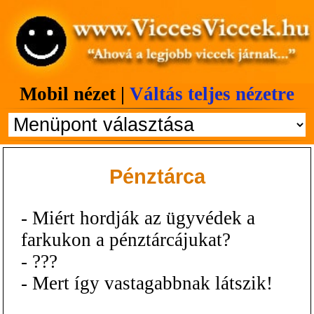
Mobil nézet |
Váltás teljes nézetre
Pénztárca
- Miért hordják az ügyvédek a
farkukon a pénztárcájukat?
- ???
- Mert így vastagabbnak látszik!