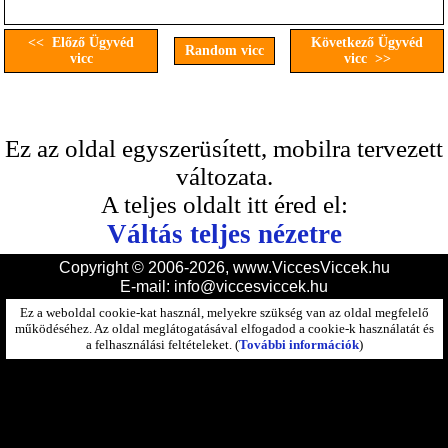
<< Előző Ügyvéd
Következő Ügyvéd
Random vicc
vicc
vicc >>
Ez az oldal egyszerüsített, mobilra tervezett
változata.
A teljes oldalt itt éred el:
Váltás teljes nézetre
Copyright © 2006-2026, www.ViccesViccek.hu
E-mail:
info@viccesviccek.hu
Ez a weboldal cookie-kat használ, melyekre szükség van az oldal megfelelő
működéséhez. Az oldal meglátogatásával elfogadod a cookie-k használatát és
a felhasználási feltételeket. (
További információk
)