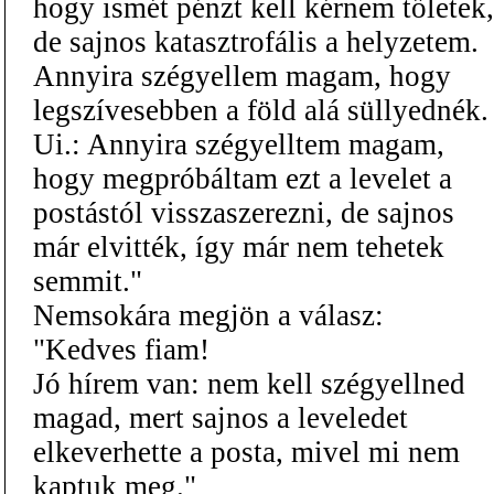
hogy ismét pénzt kell kérnem tőletek,
de sajnos katasztrofális a helyzetem.
Annyira szégyellem magam, hogy
legszívesebben a föld alá süllyednék.
Ui.: Annyira szégyelltem magam,
hogy megpróbáltam ezt a levelet a
postástól visszaszerezni, de sajnos
már elvitték, így már nem tehetek
semmit."
Nemsokára megjön a válasz:
"Kedves fiam!
Jó hírem van: nem kell szégyellned
magad, mert sajnos a leveledet
elkeverhette a posta, mivel mi nem
kaptuk meg."