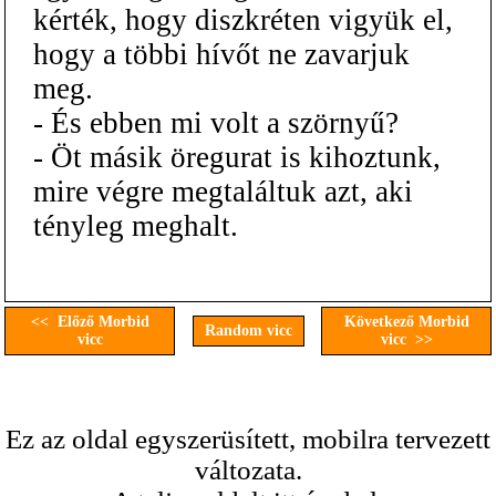
kérték, hogy diszkréten vigyük el,
hogy a többi hívőt ne zavarjuk
meg.
- És ebben mi volt a szörnyű?
- Öt másik öregurat is kihoztunk,
mire végre megtaláltuk azt, aki
tényleg meghalt.
<< Előző Morbid
Következő Morbid
Random vicc
vicc
vicc >>
Ez az oldal egyszerüsített, mobilra tervezett
változata.