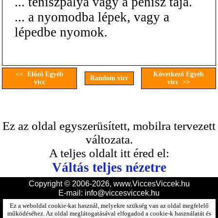
... teniszpálya vagy a pénisz tája.
... a nyomodba lépek, vagy a
lépedbe nyomok.
<< Előző Egyéb
Következő Egyéb
Random vicc
vicc
vicc >>
Ez az oldal egyszerüsített, mobilra tervezett
változata.
A teljes oldalt itt éred el:
Váltás teljes nézetre
Copyright © 2006-2026, www.ViccesViccek.hu
E-mail:
info@viccesviccek.hu
Ez a weboldal cookie-kat használ, melyekre szükség van az oldal megfelelő
működéséhez. Az oldal meglátogatásával elfogadod a cookie-k használatát és