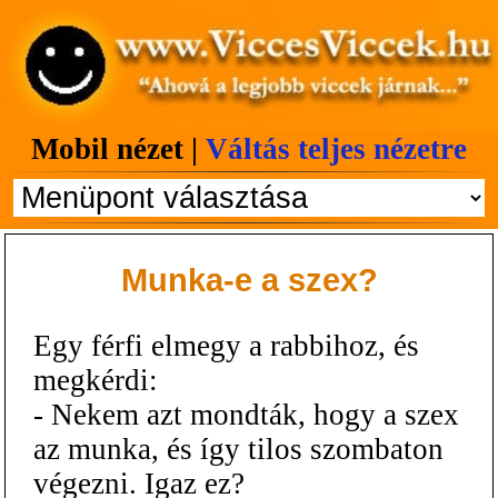
Mobil nézet |
Váltás teljes nézetre
Munka-e a szex?
Egy férfi elmegy a rabbihoz, és
megkérdi:
- Nekem azt mondták, hogy a szex
az munka, és így tilos szombaton
végezni. Igaz ez?