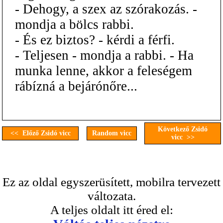
- Dehogy, a szex az szórakozás. -
mondja a bölcs rabbi.
- És ez biztos? - kérdi a férfi.
- Teljesen - mondja a rabbi. - Ha
munka lenne, akkor a feleségem
rábízná a bejárónőre...
Következő Zsidó
<< Előző Zsidó vicc
Random vicc
vicc >>
Ez az oldal egyszerüsített, mobilra tervezett
változata.
A teljes oldalt itt éred el: