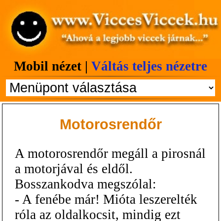
Mobil nézet |
Váltás teljes nézetre
Motorosrendőr
A motorosrendőr megáll a pirosnál
a motorjával és eldől.
Bosszankodva megszólal:
- A fenébe már! Mióta leszerelték
róla az oldalkocsit, mindig ezt