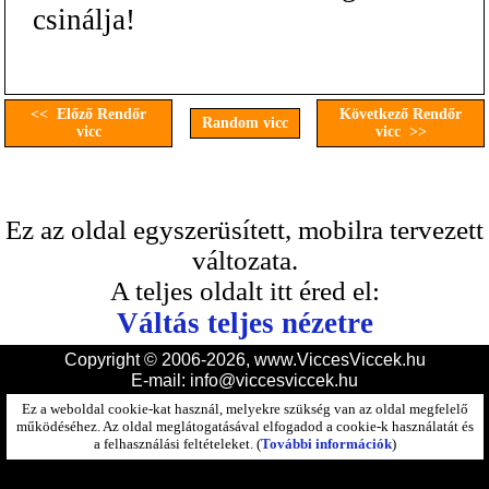
csinálja!
<< Előző Rendőr
Következő Rendőr
Random vicc
vicc
vicc >>
Ez az oldal egyszerüsített, mobilra tervezett
változata.
A teljes oldalt itt éred el:
Váltás teljes nézetre
Copyright © 2006-2026, www.ViccesViccek.hu
E-mail:
info@viccesviccek.hu
Ez a weboldal cookie-kat használ, melyekre szükség van az oldal megfelelő
működéséhez. Az oldal meglátogatásával elfogadod a cookie-k használatát és
a felhasználási feltételeket. (
További információk
)