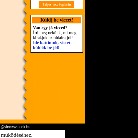
Teljes vicc toplista
Küldj be viccet!
Van egy jó vicced?
Írd meg nekünk, mi meg
kirakjuk az oldalra jól!
Ide kattintok, viccet
küldök be jól!
o@viccesviccek.hu
ő működéséhez.