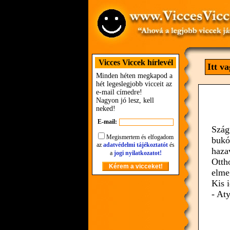
Vicces Viccek hírlevél
Itt v
Minden héten megkapod a
hét legeslegjobb vicceit az
e-mail címedre!
Nagyon jó lesz, kell
neked!
E-mail:
Szág
Megismertem és elfogadom
bukó
az
adatvédelmi tájékoztatót
és
hazav
a
jogi nyilatkozatot!
Ottho
elme
Kis 
- At