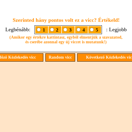
Szerinted hány pontos volt ez a vicc? Értékeld!
Legbénább:
: Legjobb
1
2
3
4
5
(Amikor egy értékre kattintasz, egyből elmentjük a szavazatod,
és cserébe azonnal egy új viccet is mutatunk!)
őző Közlekedés vicc
Random vicc
Következő Közlekedés vi