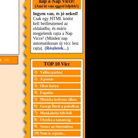
nap a Nap Vicce!
(Ami itt van eggyel feljebb!)
Ingyen van, és jó neked!
Csak egy HTML kódot
kell beillesztened az
oldaladba, és máris
megjelenik rajta a Nap
Vicce! (Minden nap
automatikusan új vicc lesz
rajta).
(Részletek...)
cc >>
TOP 10 Vicc
1)
Vallási párbaj
2)
A postás
3)
Okos kutya
4)
Fogadás
5)
Móricka kedvenc állata
6)
George Bush a pokolban
7)
Munkahelyi felvételi
8)
Uborka a tananyag
9)
Strucc az étteremben
10)
Nem is sejtette...