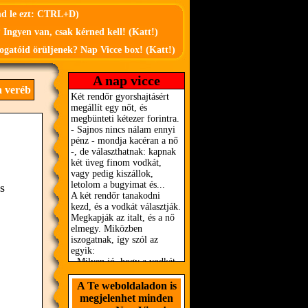
md le ezt: CTRL+D)
 Ingyen van, csak kérned kell! (Katt!)
ogatóid örüljenek? Nap Vicce box! (Katt!)
A nap vicce
a veréb
s
A Te weboldaladon is
megjelenhet minden