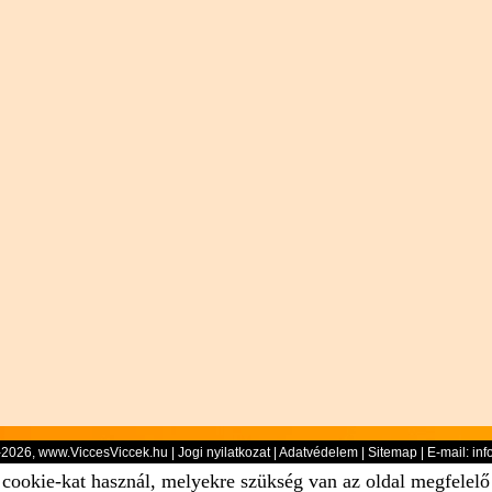
-2026, www.ViccesViccek.hu |
Jogi nyilatkozat
|
Adatvédelem
|
Sitemap
| E-mail:
inf
 cookie-kat használ, melyekre szükség van az oldal megfelel