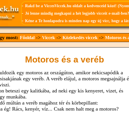
-
Rakd be a ViccesViccek.hu oldalt a kedvenceid közé! (Nyo
-
Jó lenne mindig megkapni a hét legjobb vicceit e-mail-ben?
-
Kéne a Te honlapodra is minden nap egy új vicc, hogy a lát
agy most:
->
->
->
Főoldal
Viccek
Közlekedés viccek
Motoros és 
Motoros és a veréb
uldozik egy motoros az országúton, amikor nekicsapódik a
sisakjának egy veréb. A veréb elájul, a motoros megsajnálja é
iszi.
n beteszi egy kalitkába, ad neki egy kis kenyeret, vizet, és
gy munkába.
idő múltán a veréb magához tér és körbepillant:
ya ég! Rács, kenyér, víz... Csak nem halt meg a motoros?