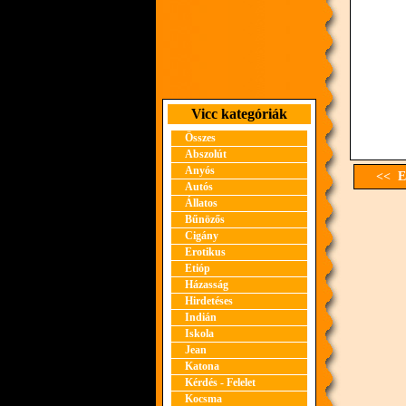
Vicc kategóriák
Összes
Abszolút
Anyós
<< El
Autós
Állatos
Bűnözős
Cigány
Erotikus
Etióp
Házasság
Hirdetéses
Indián
Iskola
Jean
Katona
Kérdés - Felelet
Kocsma