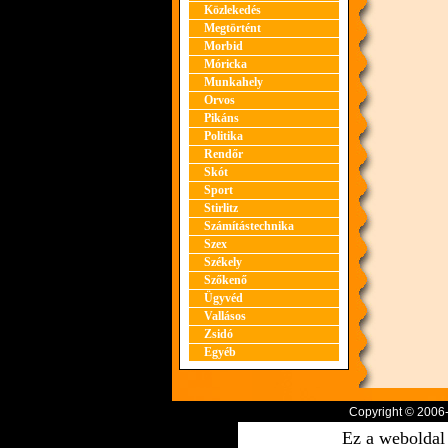
Közlekedés
Megtörtént
Morbid
Móricka
Munkahely
Orvos
Pikáns
Politika
Rendőr
Skót
Sport
Stirlitz
Számítástechnika
Szex
Székely
Szőkenő
Ügyvéd
Vallásos
Zsidó
Egyéb
Copyright © 2006
Ez a weboldal