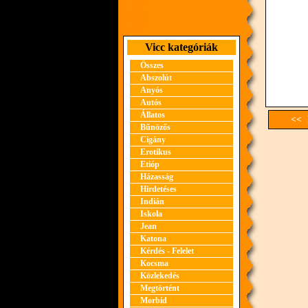
Vicc kategóriák
Összes
Abszolút
Anyós
Autós
Állatos
<< 
Bűnözős
Cigány
Erotikus
Etióp
Házasság
Hirdetéses
Indián
Iskola
Jean
Katona
Kérdés - Felelet
Kocsma
Közlekedés
Megtörtént
Morbid