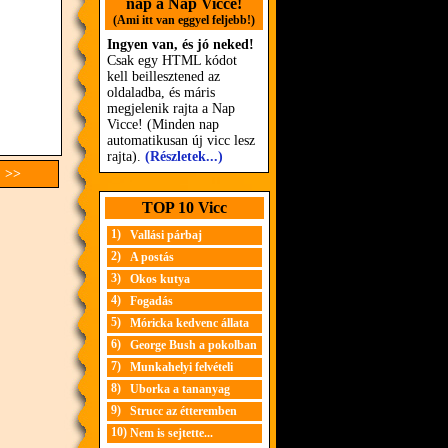
nap a Nap Vicce!
(Ami itt van eggyel feljebb!)
Ingyen van, és jó neked!
Csak egy HTML kódot
kell beillesztened az
oldaladba, és máris
megjelenik rajta a Nap
Vicce! (Minden nap
automatikusan új vicc lesz
rajta).
(Részletek...)
c >>
TOP 10 Vicc
1)
Vallási párbaj
2)
A postás
3)
Okos kutya
4)
Fogadás
5)
Móricka kedvenc állata
6)
George Bush a pokolban
7)
Munkahelyi felvételi
8)
Uborka a tananyag
9)
Strucc az étteremben
10)
Nem is sejtette...