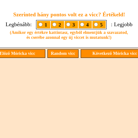
Szerinted hány pontos volt ez a vicc? Értékeld!
Legbénább:
: Legjobb
1
2
3
4
5
(Amikor egy értékre kattintasz, egyből elmentjük a szavazatod,
és cserébe azonnal egy új viccet is mutatunk!)
Előző Móricka vicc
Random vicc
Következő Móricka vic