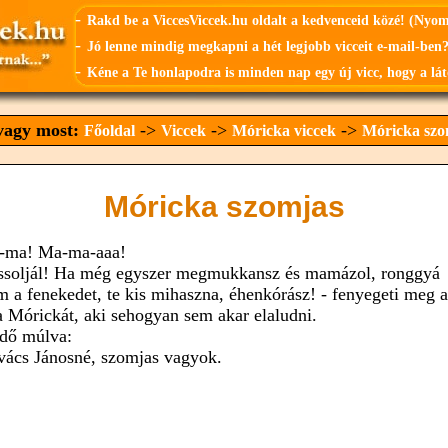
-
Rakd be a ViccesViccek.hu oldalt a kedvenceid közé! (Nyo
-
Jó lenne mindig megkapni a hét legjobb vicceit e-mail-ben?
-
Kéne a Te honlapodra is minden nap egy új vicc, hogy a lát
 vagy most:
->
->
->
Főoldal
Viccek
Móricka viccek
Móricka szo
Móricka szomjas
-ma! Ma-ma-aaa!
ssoljál! Ha még egyszer megmukkansz és mamázol, ronggyá
m a fenekedet, te kis mihaszna, éhenkórász! - fenyegeti meg 
a Mórickát, aki sehogyan sem akar elaludni.
idő múlva:
vács Jánosné, szomjas vagyok.