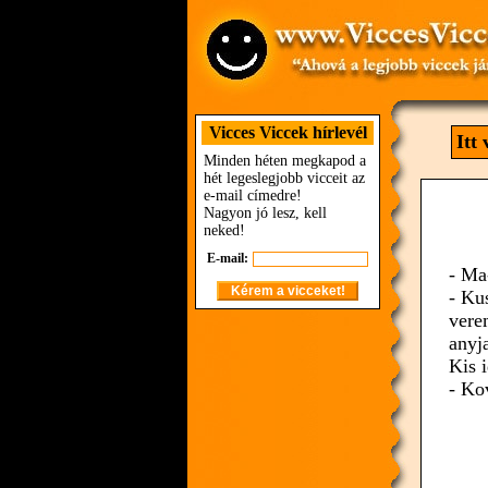
Vicces Viccek hírlevél
Itt
Minden héten megkapod a
hét legeslegjobb vicceit az
e-mail címedre!
Nagyon jó lesz, kell
neked!
E-mail:
- Ma
- Ku
vere
anyj
Kis 
- Ko