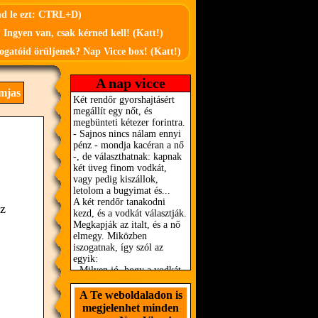
md le ezt: CTRL+D)
 Ingyen van, csak kérned kell! (Katt!)
ogatóid örüljenek? Nap Vicce box! (Katt!)
A nap vicce
mjas
az
A Te weboldaladon is
megjelenhet minden