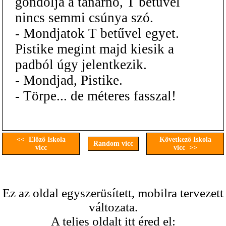
gondolja a tanárnő, T betűvel
nincs semmi csúnya szó.
- Mondjatok T betűvel egyet.
Pistike megint majd kiesik a
padból úgy jelentkezik.
- Mondjad, Pistike.
- Törpe... de méteres fasszal!
<< Előző Iskola
Következő Iskola
Random vicc
vicc
vicc >>
Ez az oldal egyszerüsített, mobilra tervezett
változata.
A teljes oldalt itt éred el: