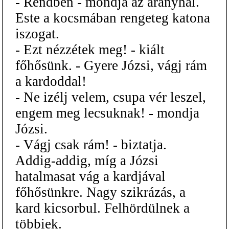
- Rendben - mondja az aranyhal.
Este a kocsmában rengeteg katona
iszogat.
- Ezt nézzétek meg! - kiált
főhősünk. - Gyere Józsi, vágj rám
a kardoddal!
- Ne izélj velem, csupa vér leszel,
engem meg lecsuknak! - mondja
Józsi.
- Vágj csak rám! - biztatja.
Addig-addig, míg a Józsi
hatalmasat vág a kardjával
főhősünkre. Nagy szikrázás, a
kard kicsorbul. Felhördülnek a
többiek.