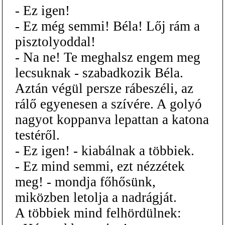
- Ez igen!
- Ez még semmi! Béla! Lőj rám a
pisztolyoddal!
- Na ne! Te meghalsz engem meg
lecsuknak - szabadkozik Béla.
Aztán végül persze rábeszéli, az
rálő egyenesen a szívére. A golyó
nagyot koppanva lepattan a katona
testéről.
- Ez igen! - kiabálnak a többiek.
- Ez mind semmi, ezt nézzétek
meg! - mondja főhősünk,
miközben letolja a nadrágját.
A többiek mind felhördülnek: