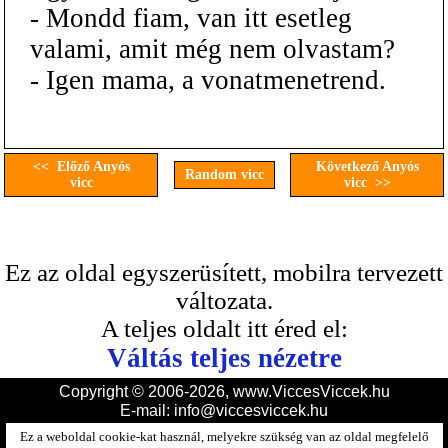
- Mondd fiam, van itt esetleg
valami, amit még nem olvastam?
- Igen mama, a vonatmenetrend.
<< Előző Anyós
Következő Anyós
Random vicc
vicc
vicc >>
Ez az oldal egyszerüsített, mobilra tervezett
változata.
A teljes oldalt itt éred el:
Váltás teljes nézetre
Copyright © 2006-2026, www.ViccesViccek.hu
E-mail:
info@viccesviccek.hu
Ez a weboldal cookie-kat használ, melyekre szükség van az oldal megfelelő