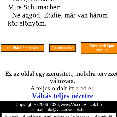
Mire Schumacher:
- Ne aggódj Eddie, már van három
kör előnyöm.
Következő Sport
<< Előző Sport vicc
Random vicc
vicc >>
Ez az oldal egyszerüsített, mobilra terveze
változata.
A teljes oldalt itt éred el:
Váltás teljes nézetre
Copyright © 2006-2026, www.ViccesViccek.hu
E-mail:
info@viccesviccek.hu
Ez a weboldal cookie-kat használ, melyekre szükség van az oldal megfelelő