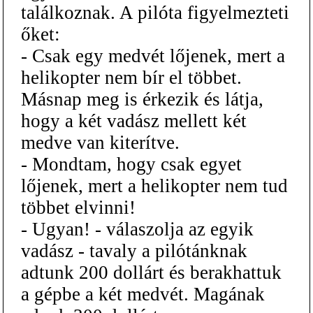
találkoznak. A pilóta figyelmezteti
őket:
- Csak egy medvét lőjenek, mert a
helikopter nem bír el többet.
Másnap meg is érkezik és látja,
hogy a két vadász mellett két
medve van kiterítve.
- Mondtam, hogy csak egyet
lőjenek, mert a helikopter nem tud
többet elvinni!
- Ugyan! - válaszolja az egyik
vadász - tavaly a pilótánknak
adtunk 200 dollárt és berakhattuk
a gépbe a két medvét. Magának