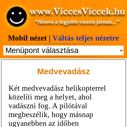
Mobil nézet |
Váltás teljes nézetre
Medvevadász
Két medvevadász helikopterrel
közelíti meg a helyet, ahol
vadászni fog. A pilótával
megbeszélik, hogy másnap
ugyanebben az időben