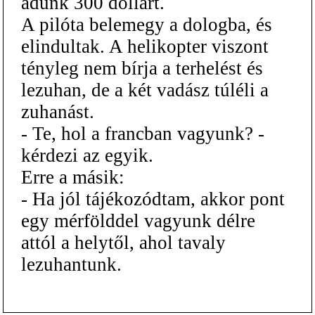
adunk 300 dollárt.
A pilóta belemegy a dologba, és
elindultak. A helikopter viszont
tényleg nem bírja a terhelést és
lezuhan, de a két vadász túléli a
zuhanást.
- Te, hol a francban vagyunk? -
kérdezi az egyik.
Erre a másik:
- Ha jól tájékozódtam, akkor pont
egy mérfölddel vagyunk délre
attól a helytől, ahol tavaly
lezuhantunk.