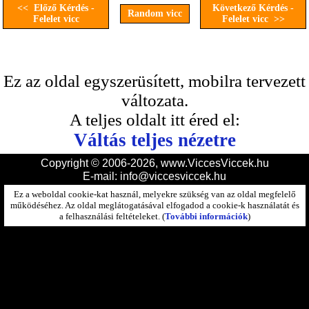
<< Előző Kérdés -
Következő Kérdés -
Random vicc
Felelet vicc
Felelet vicc >>
Ez az oldal egyszerüsített, mobilra tervezett
változata.
A teljes oldalt itt éred el:
Váltás teljes nézetre
Copyright © 2006-2026, www.ViccesViccek.hu
E-mail:
info@viccesviccek.hu
Ez a weboldal cookie-kat használ, melyekre szükség van az oldal megfelelő
működéséhez. Az oldal meglátogatásával elfogadod a cookie-k használatát és
a felhasználási feltételeket. (
További információk
)