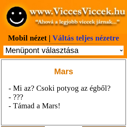
Mobil nézet |
Váltás teljes nézetre
Mars
- Mi az? Csoki potyog az égből?
- ???
- Támad a Mars!