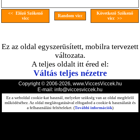
<< Előző Szőkenő
Következő Szőkenő
Random vicc
vicc
vicc >>
Ez az oldal egyszerüsített, mobilra tervezett
változata.
A teljes oldalt itt éred el:
Váltás teljes nézetre
Copyright © 2006-2026, www.ViccesViccek.hu
E-mail:
info@viccesviccek.hu
Ez a weboldal cookie-kat használ, melyekre szükség van az oldal megfelelő
működéséhez. Az oldal meglátogatásával elfogadod a cookie-k használatát és
a felhasználási feltételeket. (
További információk
)