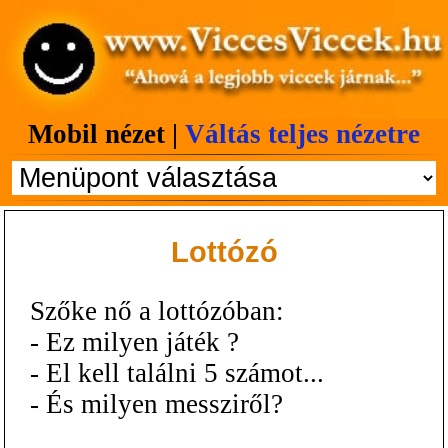
Mobil nézet |
Váltás teljes nézetre
Lottózó
Szőke nő a lottózóban:
- Ez milyen játék ?
- El kell találni 5 számot...
- És milyen messziről?