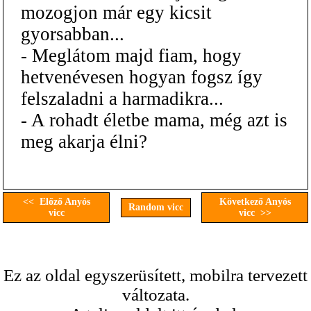
mozogjon már egy kicsit
gyorsabban...
- Meglátom majd fiam, hogy
hetvenévesen hogyan fogsz így
felszaladni a harmadikra...
- A rohadt életbe mama, még azt is
meg akarja élni?
<< Előző Anyós
Következő Anyós
Random vicc
vicc
vicc >>
Ez az oldal egyszerüsített, mobilra tervezett
változata.