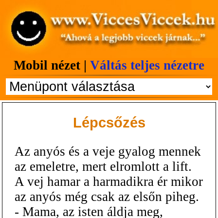
Mobil nézet |
Váltás teljes nézetre
Lépcsőzés
Az anyós és a veje gyalog mennek
az emeletre, mert elromlott a lift.
A vej hamar a harmadikra ér mikor
az anyós még csak az elsőn piheg.
- Mama, az isten áldja meg,