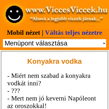
Mobil nézet |
Váltás teljes nézetre
Konyakra vodka
- Miért nem szabad a konyakra
vodkát inni?
- ???
- Mert nem jó keverni Napóleont
az oroszokkal!