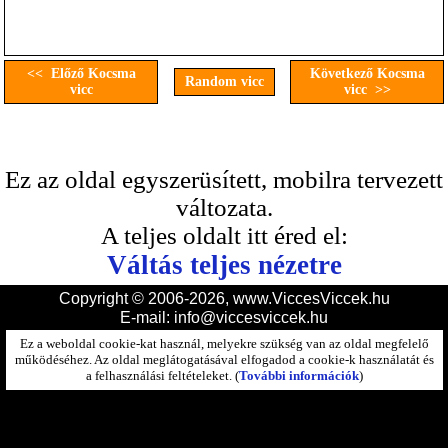
<< Előző Kocsma
Következő Kocsma
Random vicc
vicc
vicc >>
Ez az oldal egyszerüsített, mobilra tervezett
változata.
A teljes oldalt itt éred el:
Váltás teljes nézetre
Copyright © 2006-2026, www.ViccesViccek.hu
E-mail:
info@viccesviccek.hu
Ez a weboldal cookie-kat használ, melyekre szükség van az oldal megfelelő
működéséhez. Az oldal meglátogatásával elfogadod a cookie-k használatát és
a felhasználási feltételeket. (
További információk
)