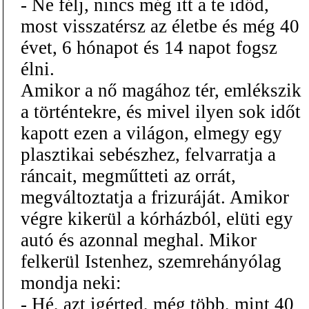
- Ne félj, nincs még itt a te időd,
most visszatérsz az életbe és még 40
évet, 6 hónapot és 14 napot fogsz
élni.
Amikor a nő magához tér, emlékszik
a történtekre, és mivel ilyen sok időt
kapott ezen a világon, elmegy egy
plasztikai sebészhez, felvarratja a
ráncait, megműtteti az orrát,
megváltoztatja a frizuráját. Amikor
végre kikerül a kórházból, elüti egy
autó és azonnal meghal. Mikor
felkerül Istenhez, szemrehányólag
mondja neki:
- Hé, azt igérted, még több, mint 40