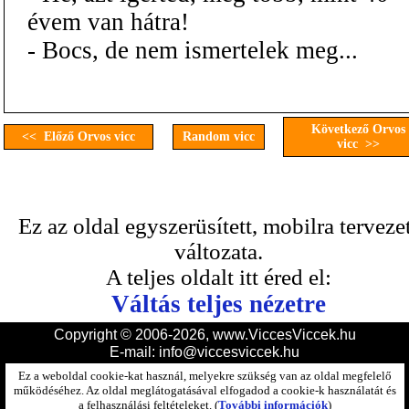
évem van hátra!
- Bocs, de nem ismertelek meg...
Következő Orvos
<< Előző Orvos vicc
Random vicc
vicc >>
Ez az oldal egyszerüsített, mobilra terveze
változata.
A teljes oldalt itt éred el:
Váltás teljes nézetre
Copyright © 2006-2026, www.ViccesViccek.hu
E-mail:
info@viccesviccek.hu
Ez a weboldal cookie-kat használ, melyekre szükség van az oldal megfelelő
működéséhez. Az oldal meglátogatásával elfogadod a cookie-k használatát és
a felhasználási feltételeket. (
További információk
)