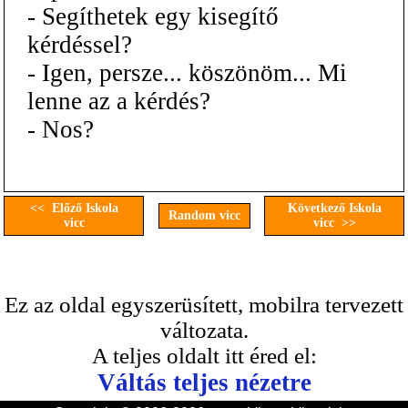
- Segíthetek egy kisegítő
kérdéssel?
- Igen, persze... köszönöm... Mi
lenne az a kérdés?
- Nos?
<< Előző Iskola
Következő Iskola
Random vicc
vicc
vicc >>
Ez az oldal egyszerüsített, mobilra tervezett
változata.
A teljes oldalt itt éred el:
Váltás teljes nézetre