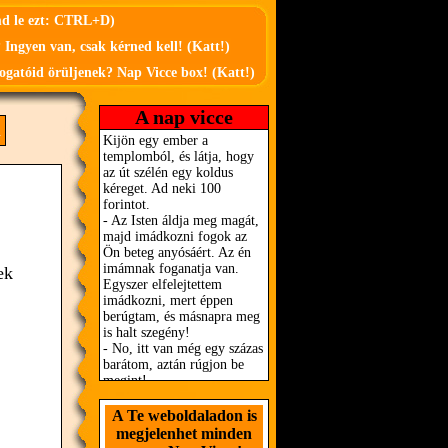
md le ezt: CTRL+D)
 Ingyen van, csak kérned kell! (Katt!)
ogatóid örüljenek? Nap Vicce box! (Katt!)
A nap vicce
n
ek
A Te weboldaladon is
megjelenhet minden