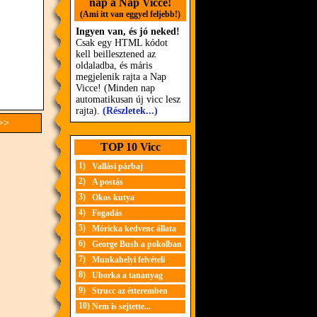
nap a Nap Vicce!
(Ami itt van eggyel feljebb!)
Ingyen van, és jó neked!
Csak egy HTML kódot
kell beillesztened az
oldaladba, és máris
megjelenik rajta a Nap
Vicce! (Minden nap
automatikusan új vicc lesz
rajta).
(Részletek...)
 >>
TOP 10 Vicc
1)
Vallási párbaj
2)
A postás
3)
Okos kutya
4)
Fogadás
5)
Móricka kedvenc állata
6)
George Bush a pokolban
7)
Munkahelyi felvételi
8)
Uborka a tananyag
9)
Strucc az étteremben
10)
Nem is sejtette...