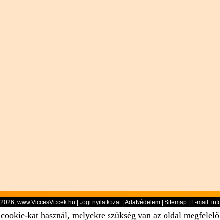
-2026, www.ViccesViccek.hu |
Jogi nyilatkozat
|
Adatvédelem
|
Sitemap
| E-mail:
inf
 cookie-kat használ, melyekre szükség van az oldal megfelel