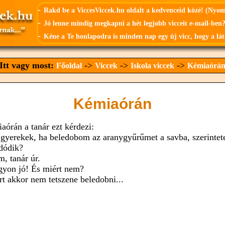
-
Rakd be a ViccesViccek.hu oldalt a kedvenceid közé! (Nyo
-
Jó lenne mindig megkapni a hét legjobb vicceit e-mail-ben?
-
Kéne a Te honlapodra is minden nap egy új vicc, hogy a lát
Itt vagy most:
->
->
->
Főoldal
Viccek
Iskola viccek
Kémiaórá
Kémiaórán
aórán a tanár ezt kérdezi:
 gyerekek, ha beledobom az aranygyűrűmet a savba, szerintet
ldódik?
m, tanár úr.
gyon jó! És miért nem?
rt akkor nem tetszene beledobni...