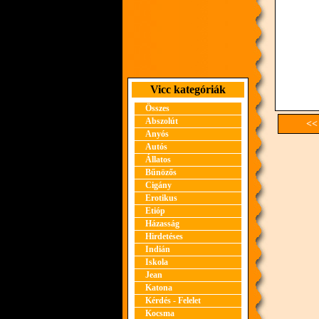
Vicc kategóriák
Összes
Abszolút
<<
Anyós
Autós
Állatos
Bűnözős
Cigány
Erotikus
Etióp
Házasság
Hirdetéses
Indián
Iskola
Jean
Katona
Kérdés - Felelet
Kocsma