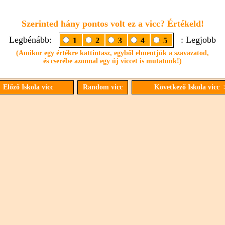
Szerinted hány pontos volt ez a vicc? Értékeld!
Legbénább:
: Legjobb
1
2
3
4
5
(Amikor egy értékre kattintasz, egyből elmentjük a szavazatod,
és cserébe azonnal egy új viccet is mutatunk!)
 Előző Iskola vicc
Random vicc
Következő Iskola vicc