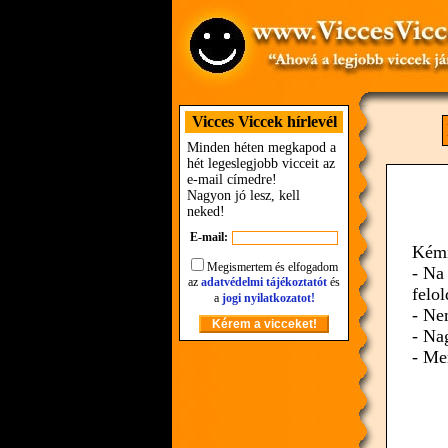
Vicces Viccek hírlevél
Minden héten megkapod a
hét legeslegjobb vicceit az
e-mail címedre!
Nagyon jó lesz, kell
neked!
E-mail:
Kémi
Megismertem és elfogadom
- Na
az
adatvédelmi tájékoztatót
és
felo
a
jogi nyilatkozatot!
- Ne
- Na
- Me