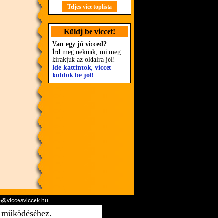
Teljes vicc toplista
Küldj be viccet!
Van egy jó vicced?
Írd meg nekünk, mi meg
kirakjuk az oldalra jól!
Ide kattintok, viccet
küldök be jól!
o@viccesviccek.hu
ő működéséhez.