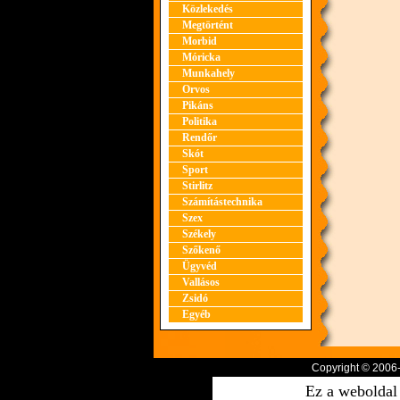
Közlekedés
Megtörtént
Morbid
Móricka
Munkahely
Orvos
Pikáns
Politika
Rendőr
Skót
Sport
Stirlitz
Számítástechnika
Szex
Székely
Szőkenő
Ügyvéd
Vallásos
Zsidó
Egyéb
Copyright © 2006
Ez a weboldal