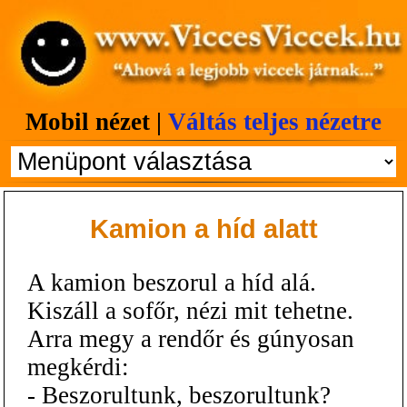
Mobil nézet |
Váltás teljes nézetre
Kamion a híd alatt
A kamion beszorul a híd alá.
Kiszáll a sofőr, nézi mit tehetne.
Arra megy a rendőr és gúnyosan
megkérdi:
- Beszorultunk, beszorultunk?