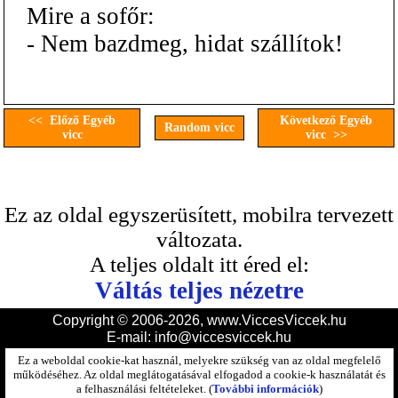
Mire a sofőr:
- Nem bazdmeg, hidat szállítok!
<< Előző Egyéb
Következő Egyéb
Random vicc
vicc
vicc >>
Ez az oldal egyszerüsített, mobilra tervezett
változata.
A teljes oldalt itt éred el:
Váltás teljes nézetre
Copyright © 2006-2026, www.ViccesViccek.hu
E-mail:
info@viccesviccek.hu
Ez a weboldal cookie-kat használ, melyekre szükség van az oldal megfelelő
működéséhez. Az oldal meglátogatásával elfogadod a cookie-k használatát és
a felhasználási feltételeket. (
További információk
)