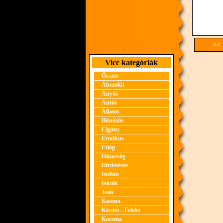
<< 
Vicc kategóriák
Összes
Abszolút
Anyós
Autós
Állatos
Bűnözős
Cigány
Erotikus
Etióp
Házasság
Hirdetéses
Indián
Iskola
Jean
Katona
Kérdés - Felelet
Kocsma