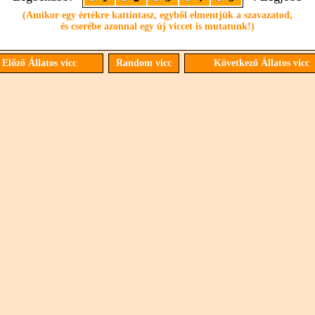
(Amikor egy értékre kattintasz, egyből elmentjük a szavazatod,
és cserébe azonnal egy új viccet is mutatunk!)
Előző Állatos vicc
Random vicc
Következő Állatos vicc