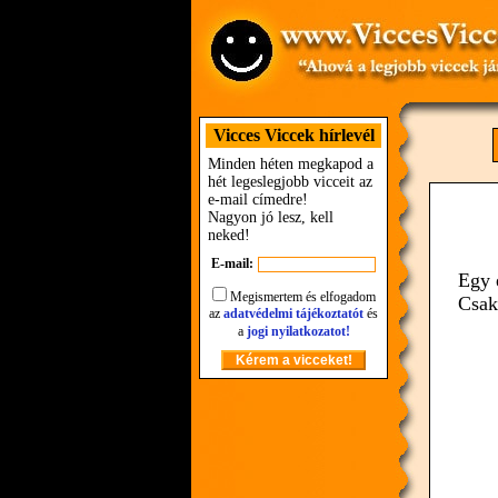
Vicces Viccek hírlevél
Minden héten megkapod a
hét legeslegjobb vicceit az
e-mail címedre!
Nagyon jó lesz, kell
neked!
E-mail:
Egy 
Megismertem és elfogadom
Csak
az
adatvédelmi tájékoztatót
és
a
jogi nyilatkozatot!