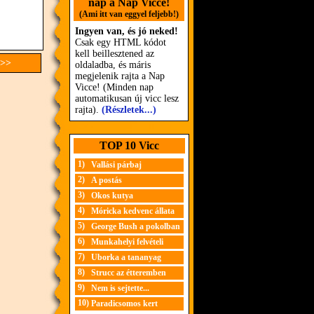
nap a Nap Vicce!
(Ami itt van eggyel feljebb!)
Ingyen van, és jó neked!
Csak egy HTML kódot
kell beillesztened az
 >>
oldaladba, és máris
megjelenik rajta a Nap
Vicce! (Minden nap
automatikusan új vicc lesz
rajta).
(Részletek...)
TOP 10 Vicc
1)
Vallási párbaj
2)
A postás
3)
Okos kutya
4)
Móricka kedvenc állata
5)
George Bush a pokolban
6)
Munkahelyi felvételi
7)
Uborka a tananyag
8)
Strucc az étteremben
9)
Nem is sejtette...
10)
Paradicsomos kert