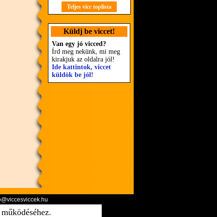
Teljes vicc toplista
Küldj be viccet!
Van egy jó vicced?
Írd meg nekünk, mi meg
kirakjuk az oldalra jól!
Ide kattintok, viccet
küldök be jól!
o@viccesviccek.hu
ő működéséhez.