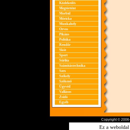
Közlekedés
Megtörtént
Morbid
Móricka
Munkahely
Orvos
Pikáns
Politika
Rendőr
Skót
Sport
Stirlitz
Számítástechnika
Szex
Székely
Szőkenő
Ügyvéd
Vallásos
Zsidó
Egyéb
Copyright © 2006
Ez a weboldal