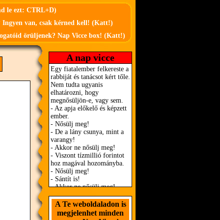
md le ezt: CTRL+D)
 Ingyen van, csak kérned kell! (Katt!)
ogatóid örüljenek? Nap Vicce box! (Katt!)
A nap vicce
A Te weboldaladon is
megjelenhet minden