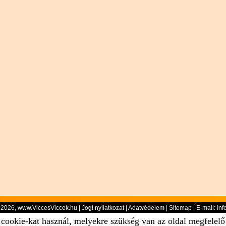
-2026, www.ViccesViccek.hu |
Jogi nyilatkozat
|
Adatvédelem
|
Sitemap
| E-mail:
inf
 cookie-kat használ, melyekre szükség van az oldal megfelel