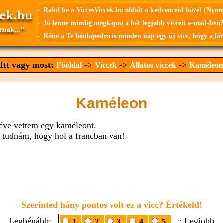
-
Rakd be a ViccesViccek.hu oldalt a kedvenceid közé! (Nyo
-
Jó lenne mindig megkapni a hét legjobb vicceit e-mail-ben?
-
Kéne a Te honlapodra is minden nap egy új vicc, hogy a lát
Itt vagy most:
->
->
->
Főoldal
Viccek
Állatos viccek
Kaméleon
Kaméleon
éve vettem egy kaméleont.
 tudnám, hogy hol a francban van!
Szerinted hány pontos volt ez a vicc? Értékeld!
Legbénább:
: Legjobb
1
2
3
4
5