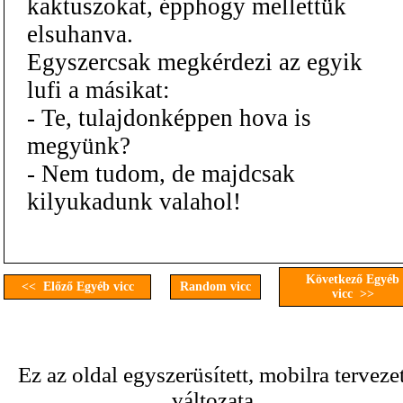
kaktuszokat, épphogy mellettük
elsuhanva.
Egyszercsak megkérdezi az egyik
lufi a másikat:
- Te, tulajdonképpen hova is
megyünk?
- Nem tudom, de majdcsak
kilyukadunk valahol!
Következő Egyéb
<< Előző Egyéb vicc
Random vicc
vicc >>
Ez az oldal egyszerüsített, mobilra terveze
változata.