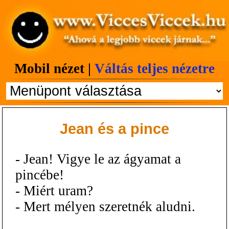
Mobil nézet |
Váltás teljes nézetre
Jean és a pince
- Jean! Vigye le az ágyamat a
pincébe!
- Miért uram?
- Mert mélyen szeretnék aludni.