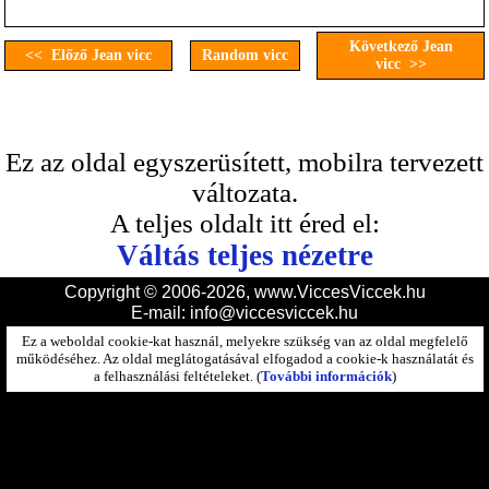
Következő Jean
<< Előző Jean vicc
Random vicc
vicc >>
Ez az oldal egyszerüsített, mobilra tervezett
változata.
A teljes oldalt itt éred el:
Váltás teljes nézetre
Copyright © 2006-2026, www.ViccesViccek.hu
E-mail:
info@viccesviccek.hu
Ez a weboldal cookie-kat használ, melyekre szükség van az oldal megfelelő
működéséhez. Az oldal meglátogatásával elfogadod a cookie-k használatát és
a felhasználási feltételeket. (
További információk
)