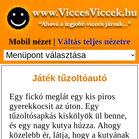
Mobil nézet |
Váltás teljes nézetre
Játék tűzoltóautó
Egy fickó meglát egy kis piros
gyerekkocsit az úton. Egy
tűzoltósapkás kiskölyök ül benne,
és egy nagy kutya húzza. Ahogy
közelebb ér, látja, hogy a kutyának