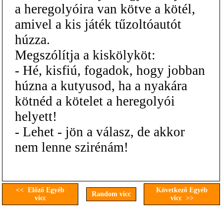
a heregolyóira van kötve a kötél,
amivel a kis játék tűzoltóautót
húzza.
Megszólítja a kiskölyköt:
- Hé, kisfiú, fogadok, hogy jobban
húzna a kutyusod, ha a nyakára
kötnéd a kötelet a heregolyói
helyett!
- Lehet - jön a válasz, de akkor
nem lenne szirénám!
<< Előző Egyéb
Következő Egyéb
Random vicc
vicc
vicc >>