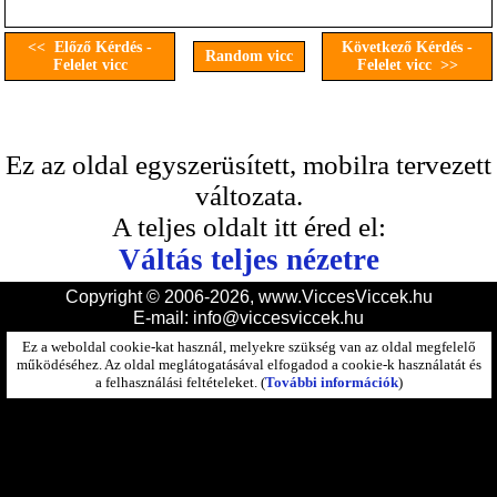
<< Előző Kérdés -
Következő Kérdés -
Random vicc
Felelet vicc
Felelet vicc >>
Ez az oldal egyszerüsített, mobilra tervezett
változata.
A teljes oldalt itt éred el:
Váltás teljes nézetre
Copyright © 2006-2026, www.ViccesViccek.hu
E-mail:
info@viccesviccek.hu
Ez a weboldal cookie-kat használ, melyekre szükség van az oldal megfelelő
működéséhez. Az oldal meglátogatásával elfogadod a cookie-k használatát és
a felhasználási feltételeket. (
További információk
)