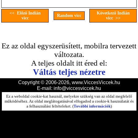
<< Előző Indián
Következő Indián
Random vicc
vicc
vicc >>
Ez az oldal egyszerüsített, mobilra tervezett
változata.
A teljes oldalt itt éred el:
Váltás teljes nézetre
Copyright © 2006-2026, www.ViccesViccek.hu
E-mail:
info@viccesviccek.hu
Ez a weboldal cookie-kat használ, melyekre szükség van az oldal megfelelő
működéséhez. Az oldal meglátogatásával elfogadod a cookie-k használatát és
a felhasználási feltételeket. (
További információk
)