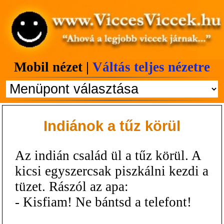
Mobil nézet |
Váltás teljes nézetre
Indiánok a tűz körül
Az indián család ül a tűz körül. A
kicsi egyszercsak piszkálni kezdi a
tüzet. Rászól az apa:
- Kisfiam! Ne bántsd a telefont!