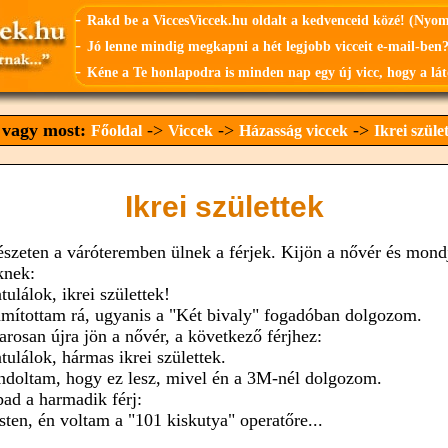
-
Rakd be a ViccesViccek.hu oldalt a kedvenceid közé! (Nyo
-
Jó lenne mindig megkapni a hét legjobb vicceit e-mail-ben?
-
Kéne a Te honlapodra is minden nap egy új vicc, hogy a lát
t vagy most:
->
->
->
Főoldal
Viccek
Házasság viccek
Ikrei szüle
Ikrei születtek
észeten a váróteremben ülnek a férjek. Kijön a nővér és mond
knek:
tulálok, ikrei születtek!
ámítottam rá, ugyanis a "Két bivaly" fogadóban dolgozom.
rosan újra jön a nővér, a következő férjhez:
tulálok, hármas ikrei születtek.
ndoltam, hogy ez lesz, mivel én a 3M-nél dolgozom.
pad a harmadik férj:
sten, én voltam a "101 kiskutya" operatőre...