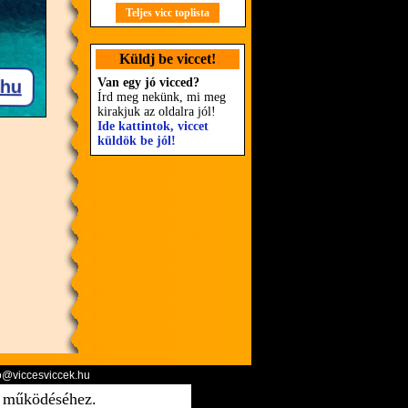
Teljes vicc toplista
Küldj be viccet!
Van egy jó vicced?
Írd meg nekünk, mi meg
kirakjuk az oldalra jól!
Ide kattintok, viccet
küldök be jól!
o@viccesviccek.hu
ő működéséhez.