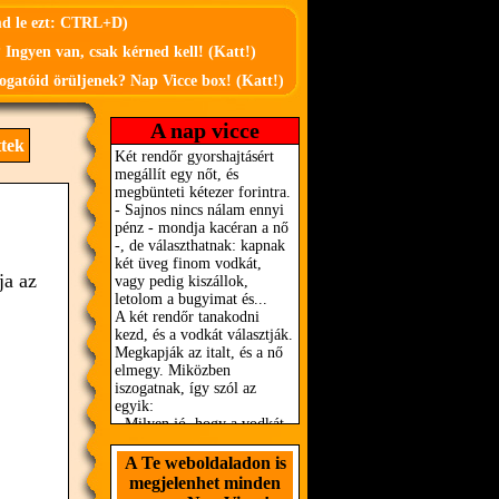
md le ezt: CTRL+D)
 Ingyen van, csak kérned kell! (Katt!)
ogatóid örüljenek? Nap Vicce box! (Katt!)
A nap vicce
ttek
ja az
A Te weboldaladon is
megjelenhet minden