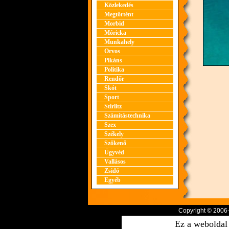
Közlekedés
Megtörtént
Morbid
Móricka
Munkahely
Orvos
Pikáns
Politika
Rendőr
Skót
Sport
Stirlitz
Számítástechnika
Szex
Székely
Szőkenő
Ügyvéd
Vallásos
Zsidó
Egyéb
Copyright © 2006
Ez a weboldal