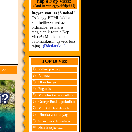
nap a Nap Vicce!
(Ami itt van eggyel feljebb!)
Ingyen van, és jó neked!
Csak egy HTML kódot
kell beillesztened az
oldaladba, és máris
megjelenik rajta a Nap
Vicce! (Minden nap
automatikusan új vicc lesz
rajta).
(Részletek...)
TOP 10 Vicc
1)
Vallási párbaj
c >>
2)
A postás
3)
Okos kutya
4)
Fogadás
5)
Móricka kedvenc állata
6)
George Bush a pokolban
7)
Munkahelyi felvételi
8)
Uborka a tananyag
9)
Strucc az étteremben
10)
Nem is sejtette...