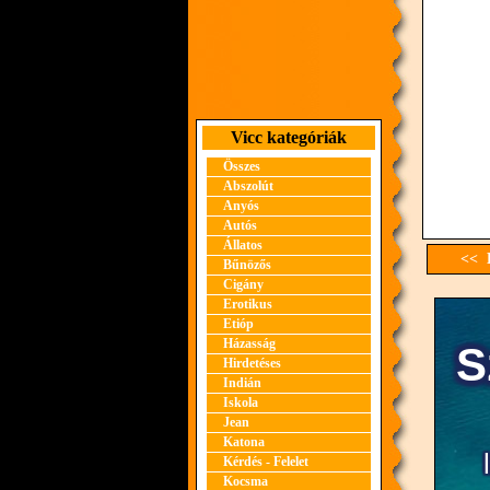
Vicc kategóriák
Összes
Abszolút
Anyós
Autós
Állatos
<< E
Bűnözős
Cigány
Erotikus
Etióp
Házasság
Hirdetéses
Indián
Iskola
Jean
Katona
Kérdés - Felelet
Kocsma