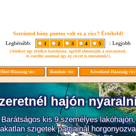
Szerinted hány pontos volt ez a vicc? Értékeld!
Legbénább:
: Legjobb
1
2
3
4
5
(Amikor egy értékre kattintasz, egyből elmentjük a szavazatod,
és cserébe azonnal egy új viccet is mutatunk!)
lőző Házasság vicc
Random vicc
Következő Házasság vic