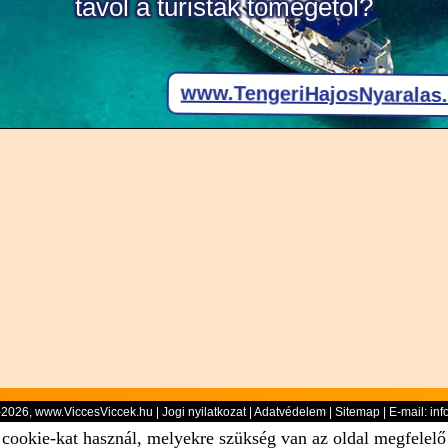
-2026, www.ViccesViccek.hu |
Jogi nyilatkozat
|
Adatvédelem
|
Sitemap
| E-mail:
inf
 cookie-kat használ, melyekre szükség van az oldal megfelel