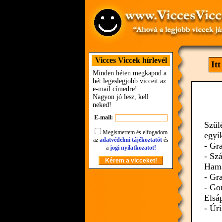
Vicces Viccek hírlevél
It
Minden héten megkapod a
hét legeslegjobb vicceit az
e-mail címedre!
Nagyon jó lesz, kell
neked!
E-mail:
Szül
Megismertem és elfogadom
egyi
az
adatvédelmi tájékoztatót
és
- Gra
a
jogi nyilatkozatot!
- Sz
Hama
- Gra
- Go
Elsá
- Úri