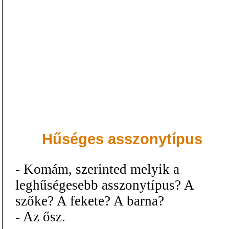
Hűséges asszonytípus
- Komám, szerinted melyik a
leghűségesebb asszonytípus? A
szőke? A fekete? A barna?
- Az ősz.