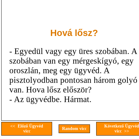
Hová lősz?
- Egyedül vagy egy üres szobában. A
szobában van egy mérgeskígyó, egy
oroszlán, meg egy ügyvéd. A
pisztolyodban pontosan három golyó
van. Hova lősz először?
- Az ügyvédbe. Hármat.
<< Előző Ügyvéd
Következő Ügyvéd
Random vicc
vicc
vicc >>