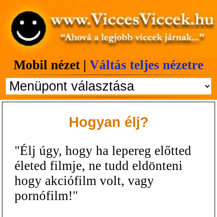
Mobil nézet |
Váltás teljes nézetre
Hogyan élj?
"Élj úgy, hogy ha lepereg előtted
életed filmje, ne tudd eldönteni
hogy akciófilm volt, vagy
pornófilm!"