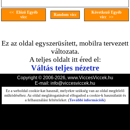
<< Előző Egyéb
Következő Egyéb
Random vicc
vicc
vicc >>
Ez az oldal egyszerüsített, mobilra tervezett
változata.
A teljes oldalt itt éred el:
Váltás teljes nézetre
Copyright © 2006-2026, www.ViccesViccek.hu
E-mail:
info@viccesviccek.hu
Ez a weboldal cookie-kat használ, melyekre szükség van az oldal megfelelő
működéséhez. Az oldal meglátogatásával elfogadod a cookie-k használatát és
a felhasználási feltételeket. (
További információk
)