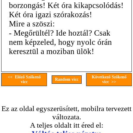
borzongás! Két óra kikapcsolódás!
Két óra igazi szórakozás!
Mire a szöszi:
- Megőrültél? Ide hoztál? Csak
nem képzeled, hogy nyolc órán
keresztül a moziban ülök!
<< Előző Szőkenő
Következő Szőkenő
Random vicc
vicc
vicc >>
Ez az oldal egyszerüsített, mobilra tervezett
változata.
A teljes oldalt itt éred el: