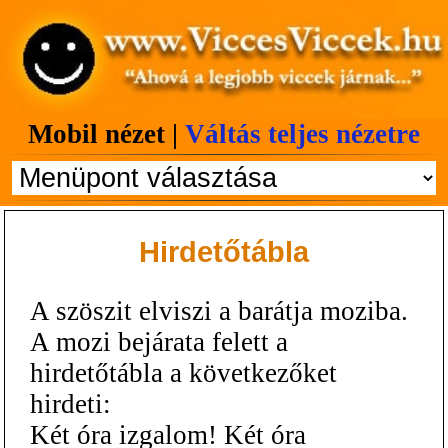
Mobil nézet |
Váltás teljes nézetre
Hirdetőtábla
A szöszit elviszi a barátja moziba.
A mozi bejárata felett a
hirdetőtábla a következőket
hirdeti:
Két óra izgalom! Két óra