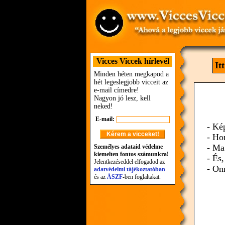
Vicces Viccek hírlevél
It
Minden héten megkapod a
hét legeslegjobb vicceit az
e-mail címedre!
Nagyon jó lesz, kell
neked!
E-mail:
- Ké
- Ho
- Ma
Személyes adataid védelme
kiemelten fontos számunkra!
- És
Jelentkezéseddel elfogadod az
- On
adatvédelmi tájékoztatóban
és az
ÁSZF
-ben foglaltakat.