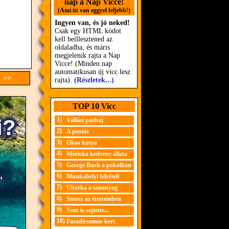
nap a Nap Vicce!
(Ami itt van eggyel feljebb!)
Ingyen van, és jó neked!
Csak egy HTML kódot
kell beillesztened az
oldaladba, és máris
megjelenik rajta a Nap
Vicce! (Minden nap
automatikusan új vicc lesz
c >>
rajta).
(Részletek...)
TOP 10 Vicc
1)
Vallási párbaj
2)
A postás
3)
Okos kutya
4)
Móricka kedvenc állata
5)
George Bush a pokolban
6)
Munkahelyi felvételi
7)
Uborka a tananyag
8)
Strucc az étteremben
9)
Nem is sejtette...
10)
Paradicsomos kert