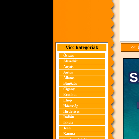
Vicc kategóriák
<< E
Összes
Abszolút
Anyós
Autós
Állatos
Bűnözős
Cigány
Erotikus
Etióp
Házasság
Hirdetéses
Indián
Iskola
Jean
Katona