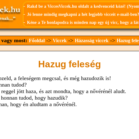
-
Rakd be a ViccesViccek.hu oldalt a kedvenceid közé! (Nyo
-
Jó lenne mindig megkapni a hét legjobb vicceit e-mail-ben?
-
Kéne a Te honlapodra is minden nap egy új vicc, hogy a lát
t vagy most:
->
->
->
Főoldal
Viccek
Házasság viccek
Hazug fele
Hazug feleség
pzeld, a feleségem megcsal, és még hazudozik is!
nnan tudod?
 reggel jött haza, és azt mondta, hogy a nővérénél aludt.
, honnan tudod, hogy hazudik?
nan, hogy én aludtam a nővérénél.