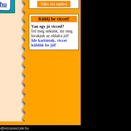
Teljes vicc toplista
Küldj be viccet!
Van egy jó vicced?
Írd meg nekünk, mi meg
kirakjuk az oldalra jól!
Ide kattintok, viccet
küldök be jól!
o@viccesviccek.hu