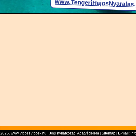
-2026, www.ViccesViccek.hu |
Jogi nyilatkozat
|
Adatvédelem
|
Sitemap
| E-mail:
inf