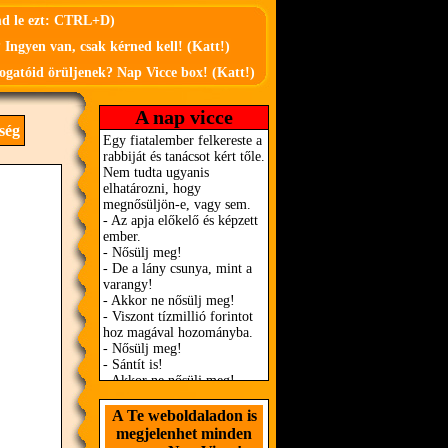
md le ezt: CTRL+D)
 Ingyen van, csak kérned kell! (Katt!)
ogatóid örüljenek? Nap Vicce box! (Katt!)
A nap vicce
ség
A Te weboldaladon is
megjelenhet minden