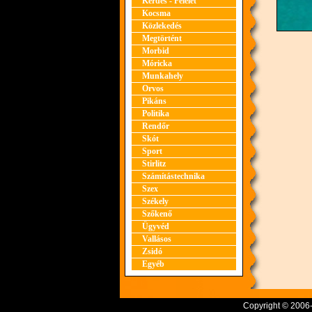
Kérdés - Felelet
Kocsma
Közlekedés
Megtörtént
Morbid
Móricka
Munkahely
Orvos
Pikáns
Politika
Rendőr
Skót
Sport
Stirlitz
Számítástechnika
Szex
Székely
Szőkenő
Ügyvéd
Vallásos
Zsidó
Egyéb
Copyright © 2006