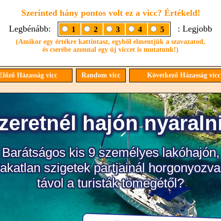
Szerinted hány pontos volt ez a vicc? Értékeld!
Legbénább:
: Legjobb
1
2
3
4
5
(Amikor egy értékre kattintasz, egyből elmentjük a szavazatod,
és cserébe azonnal egy új viccet is mutatunk!)
lőző Házasság vicc
Random vicc
Következő Házasság vic