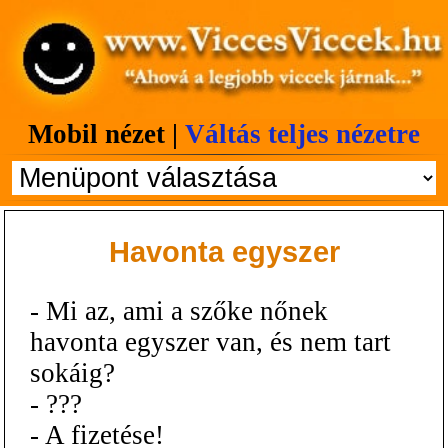
Mobil nézet |
Váltás teljes nézetre
Havonta egyszer
- Mi az, ami a szőke nőnek
havonta egyszer van, és nem tart
sokáig?
- ???
- A fizetése!