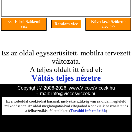
<< Előző Szőkenő
Következő Szőkenő
Random vicc
vicc
vicc >>
Ez az oldal egyszerüsített, mobilra tervezett
változata.
A teljes oldalt itt éred el:
Váltás teljes nézetre
Copyright © 2006-2026, www.ViccesViccek.hu
E-mail:
info@viccesviccek.hu
Ez a weboldal cookie-kat használ, melyekre szükség van az oldal megfelelő
működéséhez. Az oldal meglátogatásával elfogadod a cookie-k használatát és
a felhasználási feltételeket. (
További információk
)