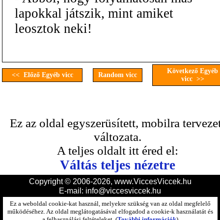
lapokkal játszik, mint amiket
leosztok neki!
Következő Egyéb
<< Előző Egyéb vicc
Random vicc
vicc >>
Ez az oldal egyszerüsített, mobilra terveze
változata.
A teljes oldalt itt éred el:
Váltás teljes nézetre
Copyright © 2006-2026, www.ViccesViccek.hu
E-mail:
info@viccesviccek.hu
Ez a weboldal cookie-kat használ, melyekre szükség van az oldal megfelelő
működéséhez. Az oldal meglátogatásával elfogadod a cookie-k használatát és
a felhasználási feltételeket. (
További információk
)