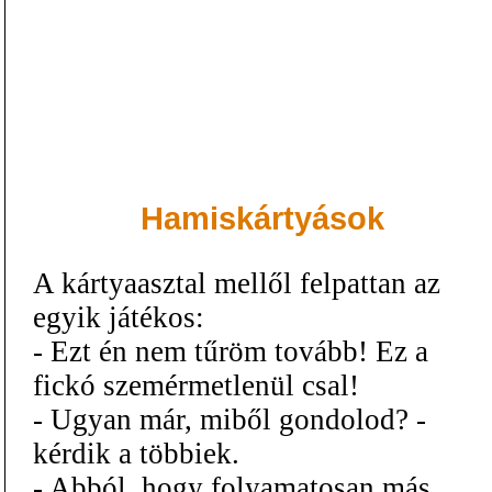
Hamiskártyások
A kártyaasztal mellől felpattan az
egyik játékos:
- Ezt én nem tűröm tovább! Ez a
fickó szemérmetlenül csal!
- Ugyan már, miből gondolod? -
kérdik a többiek.
- Abból, hogy folyamatosan más