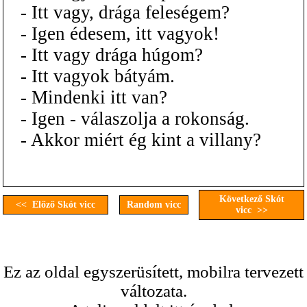
- Itt vagy, drága feleségem?
- Igen édesem, itt vagyok!
- Itt vagy drága húgom?
- Itt vagyok bátyám.
- Mindenki itt van?
- Igen - válaszolja a rokonság.
- Akkor miért ég kint a villany?
Következő Skót
<< Előző Skót vicc
Random vicc
vicc >>
Ez az oldal egyszerüsített, mobilra tervezett
változata.