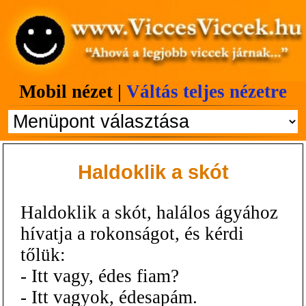
Mobil nézet |
Váltás teljes nézetre
Haldoklik a skót
Haldoklik a skót, halálos ágyához
hívatja a rokonságot, és kérdi
tőlük:
- Itt vagy, édes fiam?
- Itt vagyok, édesapám.