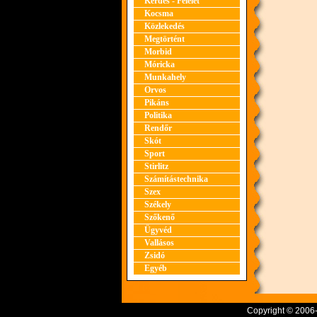
Kérdés - Felelet
Kocsma
Közlekedés
Megtörtént
Morbid
Móricka
Munkahely
Orvos
Pikáns
Politika
Rendőr
Skót
Sport
Stirlitz
Számítástechnika
Szex
Székely
Szőkenő
Ügyvéd
Vallásos
Zsidó
Egyéb
Copyright © 2006