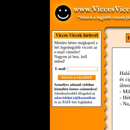
Vicces Viccek hírlevél
I
Minden héten megkapod a
hét legeslegjobb vicceit az
e-mail címedre!
Nagyon jó lesz, kell
neked!
E-mail:
Halá
és ci
álmo
Személyes adataid védelme
kiemelten fontos számunkra!
- Mi
Jelentkezéseddel elfogadod az
- Hét
adatvédelmi tájékoztatóban
és az
ÁSZF
-ben foglaltakat.
- Na,