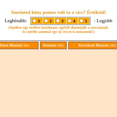
Szerinted hány pontos volt ez a vicc? Értékeld!
Legbénább:
: Legjobb
1
2
3
4
5
(Amikor egy értékre kattintasz, egyből elmentjük a szavazatod,
és cserébe azonnal egy új viccet is mutatunk!)
Előző Bűnözős vicc
Random vicc
Következő Bűnözős vicc