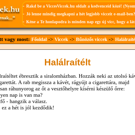
-
Rakd be a ViccesViccek.hu oldalt a kedvenceid közé! (Nyo
-
Jó lenne mindig megkapni a hét legjobb vicceit e-mail-ben?
-
Kéne a Te honlapodra is minden nap egy új vicc, hogy a lát
tt vagy most:
->
->
->
Főoldal
Viccek
Bűnözős viccek
Halálraíté
Halálraítélt
lraítéltet ébresztik a siralomházban. Hozzák neki az utolsó ká
garettát. A rab megissza a kávét, rágyújt a cigarettára, majd
san ráhunyorog az őt a vesztőhelyre kísérni készülő őrre:
lyen nap is van ma?
fő - hangzik a válasz.
 ez a hét is jól kezdődik!