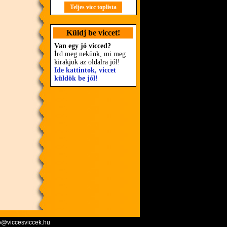
Teljes vicc toplista
Küldj be viccet!
Van egy jó vicced?
Írd meg nekünk, mi meg
kirakjuk az oldalra jól!
Ide kattintok, viccet
küldök be jól!
o@viccesviccek.hu