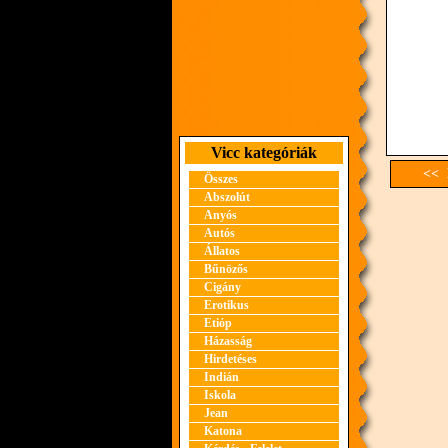
Vicc kategóriák
<< 
Összes
Abszolút
Anyós
Autós
Állatos
Bűnözős
Cigány
Erotikus
Etióp
Házasság
Hirdetéses
Indián
Iskola
Jean
Katona