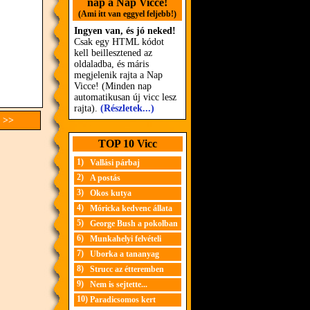
nap a Nap Vicce!
(Ami itt van eggyel feljebb!)
Ingyen van, és jó neked!
Csak egy HTML kódot
kell beillesztened az
oldaladba, és máris
megjelenik rajta a Nap
Vicce! (Minden nap
automatikusan új vicc lesz
rajta).
(Részletek...)
 >>
TOP 10 Vicc
1)
Vallási párbaj
2)
A postás
3)
Okos kutya
4)
Móricka kedvenc állata
5)
George Bush a pokolban
6)
Munkahelyi felvételi
7)
Uborka a tananyag
8)
Strucc az étteremben
9)
Nem is sejtette...
10)
Paradicsomos kert