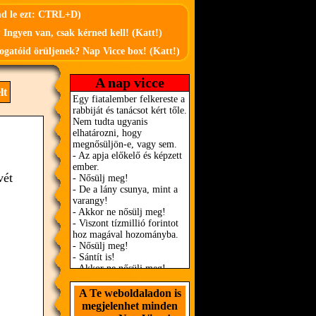
md le ezt: CTRL+D)
 Ingyen van, csak kérned kell! (Katt!)
ogatóid örüljenek? Nap Vicce box! (Katt!)
A nap vicce
lt
vét
A Te weboldaladon is
megjelenhet minden