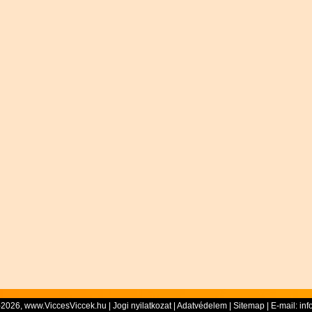
-2026, www.ViccesViccek.hu |
Jogi nyilatkozat
|
Adatvédelem
|
Sitemap
| E-mail:
inf