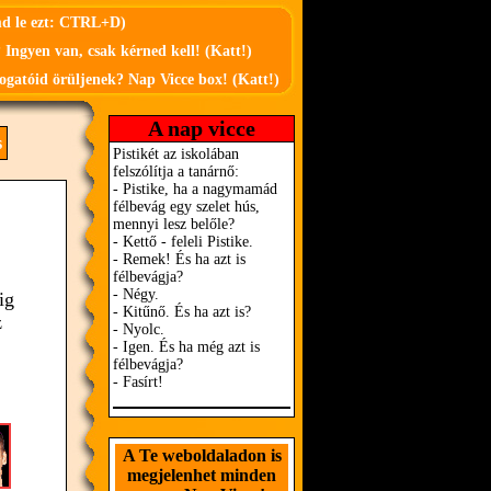
md le ezt: CTRL+D)
 Ingyen van, csak kérned kell! (Katt!)
ogatóid örüljenek? Nap Vicce box! (Katt!)
A nap vicce
s
ig
z
A Te weboldaladon is
megjelenhet minden