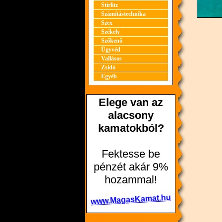
Stirlitz
Számítástechnika
Szex
Székely
Szőkenő
Ügyvéd
Vallásos
Zsidó
Egyéb