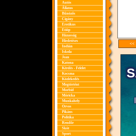
Autós
Állatos
Bűnözős
Cigány
Erotikus
Etióp
Házasság
Hirdetéses
<< 
Indián
Iskola
Jean
Katona
Kérdés - Felelet
Kocsma
Közlekedés
Megtörtént
Morbid
Móricka
Munkahely
Orvos
Pikáns
Politika
Rendőr
Skót
Sport