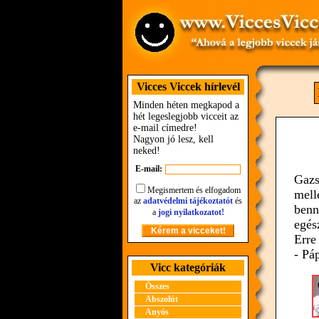
Vicces Viccek hírlevél
Minden héten megkapod a
hét legeslegjobb vicceit az
e-mail címedre!
Nagyon jó lesz, kell
neked!
E-mail:
Gazs
Megismertem és elfogadom
mell
az
adatvédelmi tájékoztatót
és
benn
a
jogi nyilatkozatot!
egés
Erre
- Pá
Vicc kategóriák
Összes
Abszolút
Anyós