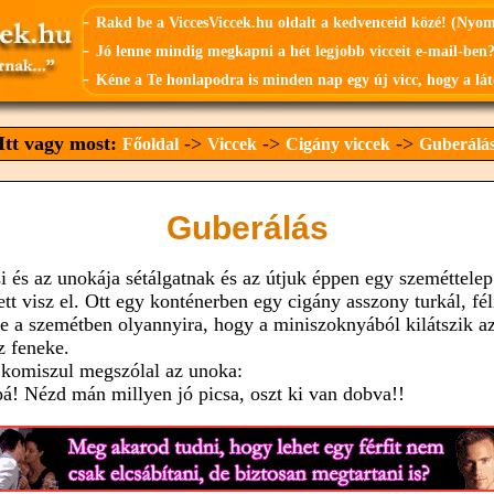
-
Rakd be a ViccesViccek.hu oldalt a kedvenceid közé! (Nyo
-
Jó lenne mindig megkapni a hét legjobb vicceit e-mail-ben?
-
Kéne a Te honlapodra is minden nap egy új vicc, hogy a lát
Itt vagy most:
->
->
->
Főoldal
Viccek
Cigány viccek
Guberálá
Guberálás
i és az unokája sétálgatnak és az útjuk éppen egy szeméttelep
ett visz el. Ott egy konténerben egy cigány asszony turkál, fél
e a szemétben olyannyira, hogy a miniszoknyából kilátszik a
z feneke.
 komiszul megszólal az unoka:
pá! Nézd mán millyen jó picsa, oszt ki van dobva!!