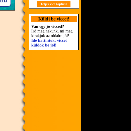
Teljes vicc toplista
Küldj be viccet!
Van egy jó vicced?
Írd meg nekünk, mi meg
kirakjuk az oldalra jól!
Ide kattintok, viccet
küldök be jól!