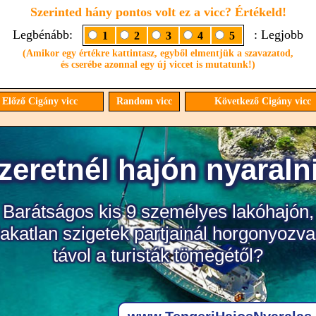
Szerinted hány pontos volt ez a vicc? Értékeld!
Legbénább:
: Legjobb
1
2
3
4
5
(Amikor egy értékre kattintasz, egyből elmentjük a szavazatod,
és cserébe azonnal egy új viccet is mutatunk!)
Előző Cigány vicc
Random vicc
Következő Cigány vicc