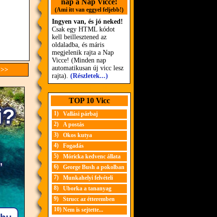
nap a Nap Vicce!
(Ami itt van eggyel feljebb!)
Ingyen van, és jó neked!
Csak egy HTML kódot
kell beillesztened az
oldaladba, és máris
megjelenik rajta a Nap
Vicce! (Minden nap
automatikusan új vicc lesz
 >>
rajta).
(Részletek...)
TOP 10 Vicc
1)
Vallási párbaj
2)
A postás
3)
Okos kutya
4)
Fogadás
5)
Móricka kedvenc állata
6)
George Bush a pokolban
7)
Munkahelyi felvételi
8)
Uborka a tananyag
9)
Strucc az étteremben
10)
Nem is sejtette...