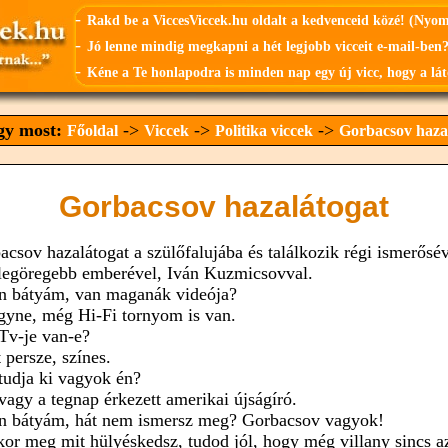
-
Rakd be a ViccesViccek.hu oldalt a kedvenceid közé! (Nyo
-
Jó lenne mindig megkapni a hét legjobb vicceit e-mail-ben?
-
Kéne a Te honlapodra is minden nap egy új vicc, hogy a lát
agy most:
->
->
->
Főoldal
Viccek
Politika viccek
Gorbacsov haza
Gorbacsov hazalátogat
acsov hazalátogat a szülőfalujába és találkozik régi ismerősév
 legöregebb emberével, Iván Kuzmicsovval.
án bátyám, van maganák videója?
gyne, még Hi-Fi tornyom is van.
 Tv-je van-e?
 persze, színes.
 tudja ki vagyok én?
 vagy a tegnap érkezett amerikai újságíró.
án bátyám, hát nem ismersz meg? Gorbacsov vagyok!
kor meg mit hülyéskedsz, tudod jól, hogy még villany sincs a