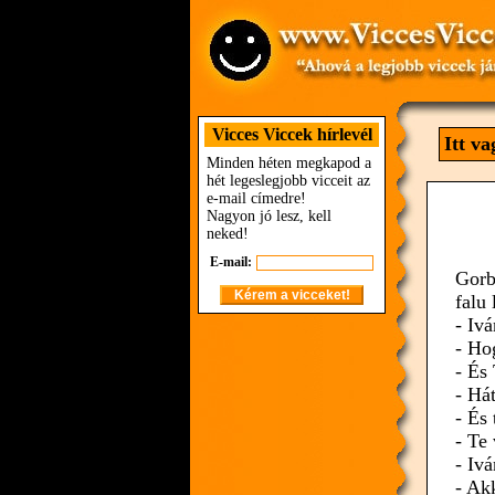
Vicces Viccek hírlevél
Itt v
Minden héten megkapod a
hét legeslegjobb vicceit az
e-mail címedre!
Nagyon jó lesz, kell
neked!
E-mail:
Gorb
falu
- Iv
- Ho
- És
- Hát
- És
- Te
- Iv
- Ak