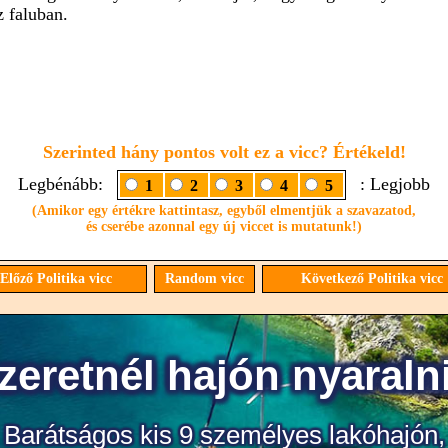
z faluban.
Szerinted hány pontos volt ez a vicc? Értékeld!
Legbénább:
: Legjobb
1
2
3
4
5
(Amikor egy értékre kattintasz, egyből elmentjük a szavazatod,
és cserébe azonnal egy új viccet is mutatunk!)
Előző Politika vicc
Random vicc
Következő Politika vicc