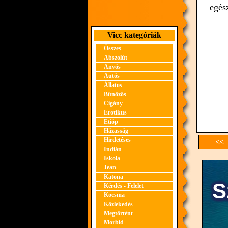
egés
Vicc kategóriák
Összes
Abszolút
Anyós
Autós
Állatos
Bűnözős
Cigány
Erotikus
Etióp
Házasság
Hirdetéses
<< 
Indián
Iskola
Jean
Katona
Kérdés - Felelet
Kocsma
Közlekedés
Megtörtént
Morbid