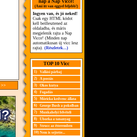
nap a Nap Vicce!
(Ami itt van eggyel feljebb!)
Ingyen van, és jó neked!
Csak egy HTML kódot
kell beillesztened az
oldaladba, és máris
megjelenik rajta a Nap
Vicce! (Minden nap
automatikusan új vicc lesz
rajta).
(Részletek...)
TOP 10 Vicc
1)
Vallási párbaj
2)
A postás
 >>
3)
Okos kutya
4)
Fogadás
5)
Móricka kedvenc állata
6)
George Bush a pokolban
7)
Munkahelyi felvételi
8)
Uborka a tananyag
9)
Strucc az étteremben
10)
Nem is sejtette...