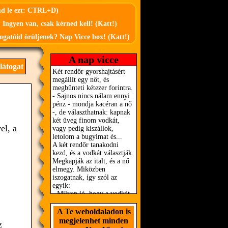
md le ezt: CTRL+D)
 Ingyen van, csak kérned kell! (Katt!)
ogatóid örüljenek? Nap Vicce box! (Katt!)
A nap vicce
látogat
el, a
A Te weboldaladon is
megjelenhet minden
z