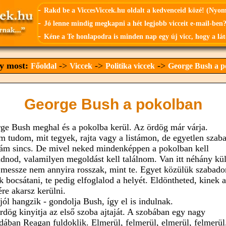
-
Rakd be a ViccesViccek.hu oldalt a kedvenceid közé! (Nyo
-
Jó lenne mindig megkapni a hét legjobb vicceit e-mail-ben?
-
Kéne a Te honlapodra is minden nap egy új vicc, hogy a lát
gy most:
->
->
->
Főoldal
Viccek
Politika viccek
George Bush a p
George Bush a pokolban
ge Bush meghal és a pokolba kerül. Az ördög már várja.
m tudom, mit tegyek, rajta vagy a listámon, de egyetlen szab
ám sincs. De mivel neked mindenképpen a pokolban kell
dnod, valamilyen megoldást kell találnom. Van itt néhány kü
 messze nem annyira rosszak, mint te. Egyet közülük szabado
k bocsátani, te pedig elfoglalod a helyét. Eldöntheted, kinek a
ére akarsz kerülni.
 jól hangzik - gondolja Bush, így el is indulnak.
rdög kinyitja az első szoba ajtaját. A szobában egy nagy
dában Reagan fuldoklik. Elmerül, felmerül, elmerül, felmerül.