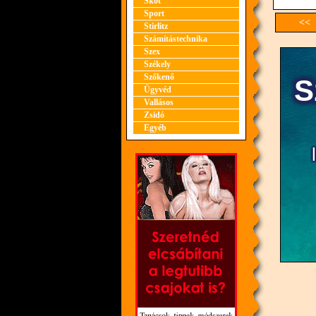
Skót
Sport
<< 
Stirlitz
Számítástechnika
Szex
Székely
Szőkenő
Ügyvéd
Vallásos
Zsidó
Egyéb