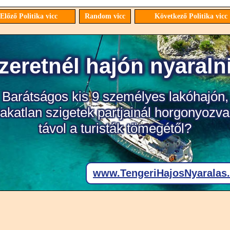
Előző Politika vicc
Random vicc
Következő Politika vicc