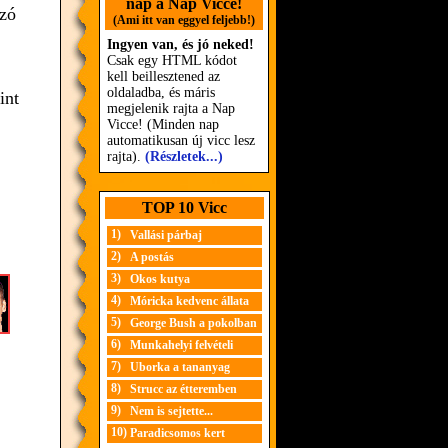
nap a Nap Vicce!
szó
(Ami itt van eggyel feljebb!)
Ingyen van, és jó neked!
Csak egy HTML kódot
kell beillesztened az
oldaladba, és máris
int
megjelenik rajta a Nap
Vicce! (Minden nap
automatikusan új vicc lesz
rajta).
(Részletek...)
TOP 10 Vicc
1)
Vallási párbaj
2)
A postás
3)
Okos kutya
4)
Móricka kedvenc állata
5)
George Bush a pokolban
6)
Munkahelyi felvételi
7)
Uborka a tananyag
8)
Strucc az étteremben
9)
Nem is sejtette...
10)
Paradicsomos kert