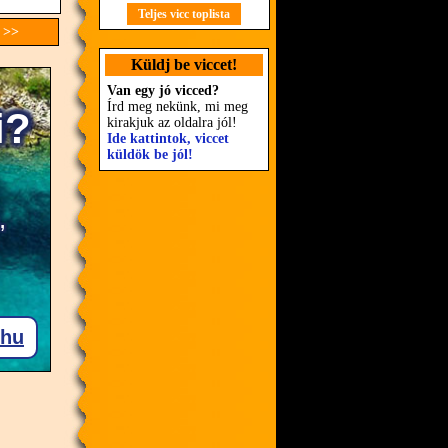
Teljes vicc toplista
 >>
Küldj be viccet!
Van egy jó vicced?
Írd meg nekünk, mi meg
kirakjuk az oldalra jól!
Ide kattintok, viccet
küldök be jól!