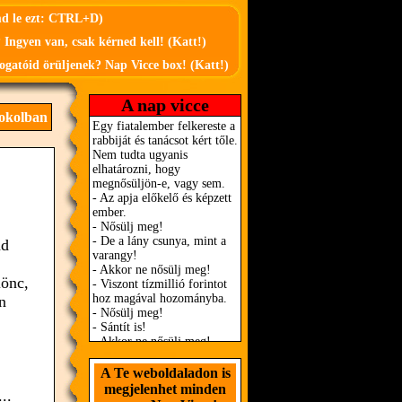
md le ezt: CTRL+D)
 Ingyen van, csak kérned kell! (Katt!)
ogatóid örüljenek? Nap Vicce box! (Katt!)
A nap vicce
okolban
ad
lönc,
n
A Te weboldaladon is
megjelenhet minden
..