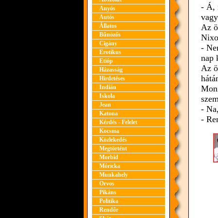
- Á,
Anyós
vagy
Autós
Állatos
Az ö
Bűnözős
Nixo
Cigány
- Ne
Erotikus
nap 
Etióp
Az ö
Házasság
hátá
Hirdetéses
Indián
Moni
Iskola
szem
Jean
- Na
Katona
- Re
Kérdés - Felelet
Kocsma
Közlekedés
Megtörtént
Morbid
Móricka
Munkahely
Orvos
Pikáns
Politika
Rendőr