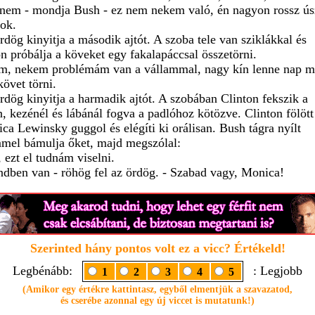
 nem - mondja Bush - ez nem nekem való, én nagyon rossz ú
ok.
rdög kinyitja a második ajtót. A szoba tele van sziklákkal és
n próbálja a köveket egy fakalapáccsal összetörni.
m, nekem problémám van a vállammal, nagy kín lenne nap m
követ törni.
rdög kinyitja a harmadik ajtót. A szobában Clinton fekszik a
n, kezénél és lábánál fogva a padlóhoz kötözve. Clinton fölött
ca Lewinsky guggol és elégíti ki orálisan. Bush tágra nyílt
mel bámulja őket, majd megszólal:
, ezt el tudnám viselni.
ndben van - röhög fel az ördög. - Szabad vagy, Monica!
Szerinted hány pontos volt ez a vicc? Értékeld!
Legbénább:
: Legjobb
1
2
3
4
5
(Amikor egy értékre kattintasz, egyből elmentjük a szavazatod,
és cserébe azonnal egy új viccet is mutatunk!)