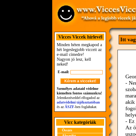
Vicces Viccek hírlevél
Itt va
Minden héten megkapod a
hét legeslegjobb vicceit az
e-mail címedre!
Nagyon jó lesz, kell
neked!
E-mail:
Geor
- Ne
szob
Személyes adataid védelme
kiemelten fontos számunkra!
mara
Jelentkezéseddel elfogadod az
akik
adatvédelmi tájékoztatóban
és az
ÁSZF
-ben foglaltakat.
fogo
hely
- Ez
Vicc kategóriák
Az ö
Összes
uszo
Abszolút