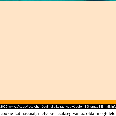
-2026, www.ViccesViccek.hu |
Jogi nyilatkozat
|
Adatvédelem
|
Sitemap
| E-mail:
inf
 cookie-kat használ, melyekre szükség van az oldal megfelel