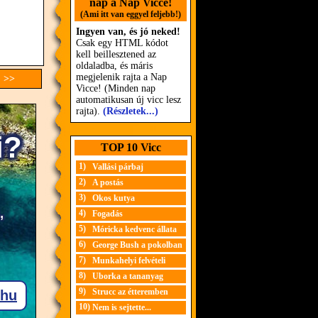
nap a Nap Vicce!
(Ami itt van eggyel feljebb!)
Ingyen van, és jó neked!
Csak egy HTML kódot
kell beillesztened az
oldaladba, és máris
megjelenik rajta a Nap
c >>
Vicce! (Minden nap
automatikusan új vicc lesz
rajta).
(Részletek...)
TOP 10 Vicc
1)
Vallási párbaj
2)
A postás
3)
Okos kutya
4)
Fogadás
5)
Móricka kedvenc állata
6)
George Bush a pokolban
7)
Munkahelyi felvételi
8)
Uborka a tananyag
9)
Strucc az étteremben
10)
Nem is sejtette...