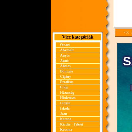
<< E
Vicc kategóriák
Összes
Abszolút
Anyós
Autós
Állatos
Bűnözős
Cigány
Erotikus
Etióp
Házasság
Hirdetéses
Indián
Iskola
Jean
Katona
Kérdés - Felelet
Kocsma