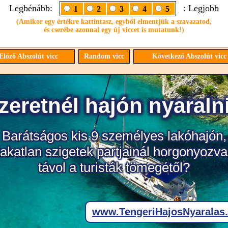
Legbénább:
: Legjobb
1
2
3
4
5
(Amikor egy értékre kattintasz, egyből elmentjük a szavazatod,
és cserébe azonnal egy új viccet is mutatunk!)
lőző Abszolút vicc
Random vicc
Következő Abszolút vic