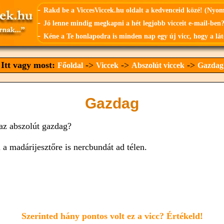
-
Rakd be a ViccesViccek.hu oldalt a kedvenceid közé! (Nyo
-
Jó lenne mindig megkapni a hét legjobb vicceit e-mail-ben?
-
Kéne a Te honlapodra is minden nap egy új vicc, hogy a lát
Itt vagy most:
->
->
->
Főoldal
Viccek
Abszolút viccek
Gazdag
Gazdag
 az abszolút gazdag?
 a madárijesztőre is nercbundát ad télen.
Szerinted hány pontos volt ez a vicc? Értékeld!