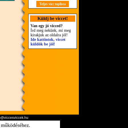
Teljes vicc toplista
Küldj be viccet!
Van egy jó vicced?
Írd meg nekünk, mi meg
kirakjuk az oldalra jól!
Ide kattintok, viccet
küldök be jól!
o@viccesviccek.hu
ő működéséhez.