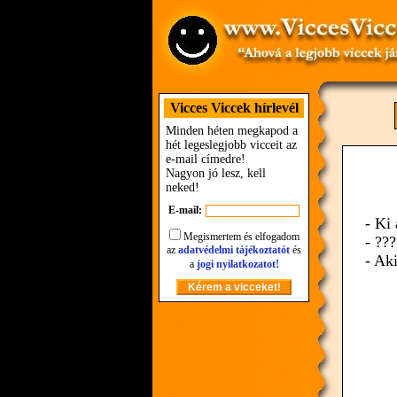
Vicces Viccek hírlevél
Minden héten megkapod a
hét legeslegjobb vicceit az
e-mail címedre!
Nagyon jó lesz, kell
neked!
E-mail:
- Ki
Megismertem és elfogadom
- ???
az
adatvédelmi tájékoztatót
és
- Aki
a
jogi nyilatkozatot!