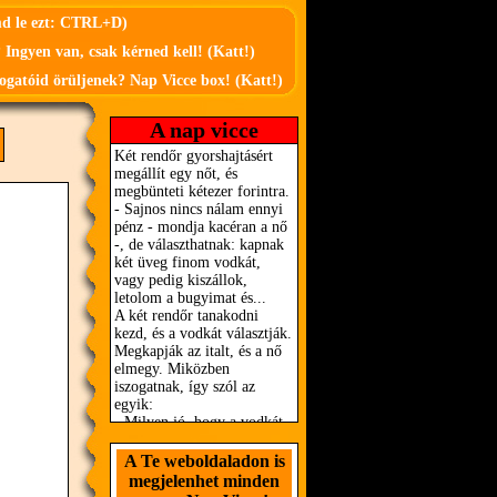
md le ezt: CTRL+D)
 Ingyen van, csak kérned kell! (Katt!)
ogatóid örüljenek? Nap Vicce box! (Katt!)
A nap vicce
A Te weboldaladon is
megjelenhet minden