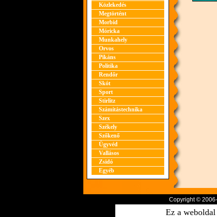
Közlekedés
Megtörtént
Morbid
Móricka
Munkahely
Orvos
Pikáns
Politika
Rendőr
Skót
Sport
Stirlitz
Számítástechnika
Szex
Székely
Szőkenő
Ügyvéd
Vallásos
Zsidó
Egyéb
Copyright © 2006
Ez a weboldal