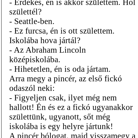
- Érdekes, én is akkor születtem. Hol
születtél?
- Seattle-ben.
- Ez furcsa, én is ott születtem.
Iskolába hova jártál?
- Az Abraham Lincoln
középiskolába.
- Hihetetlen, én is oda jártam.
Arra megy a pincér, az első fickó
odaszól neki:
- Figyeljen csak, ilyet még nem
hallott! Én és ez a fickó ugyanakkor
születtünk, ugyanott, sőt még
iskolába is egy helyre jártunk!
A pincér bólogat, majd visszamegy a