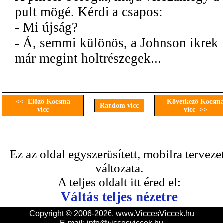
pult mögé. Kérdi a csapos:
- Mi újság?
- Á, semmi különös, a Johnson ikrek
már megint holtrészegek...
<< Előző Kocsma
Következő Kocsm
Random vicc
vicc
vicc >>
Ez az oldal egyszerüsített, mobilra terveze
változata.
A teljes oldalt itt éred el:
Váltás teljes nézetre
Copyright © 2006-2026, www.ViccesViccek.hu
E-mail:
info@viccesviccek.hu