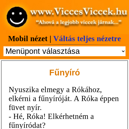
Mobil nézet |
Váltás teljes nézetre
Fűnyíró
Nyuszika elmegy a Rókához,
elkérni a fűnyíróját. A Róka éppen
füvet nyír.
- Hé, Róka! Elkérhetném a
fűnyíródat?