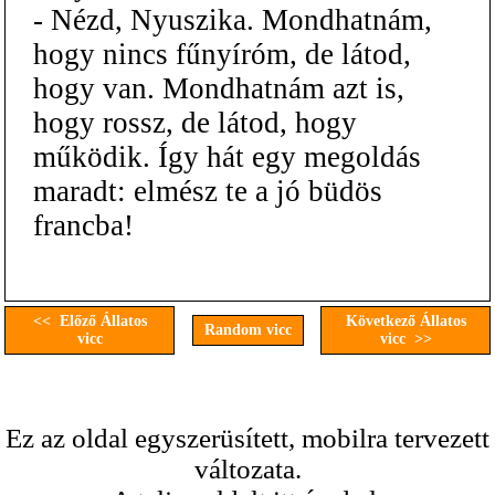
- Nézd, Nyuszika. Mondhatnám,
hogy nincs fűnyíróm, de látod,
hogy van. Mondhatnám azt is,
hogy rossz, de látod, hogy
működik. Így hát egy megoldás
maradt: elmész te a jó büdös
francba!
<< Előző Állatos
Következő Állatos
Random vicc
vicc
vicc >>
Ez az oldal egyszerüsített, mobilra tervezett
változata.