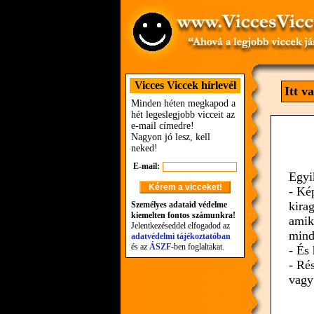
Vicces Viccek hírlevél
Itt v
Minden héten megkapod a
hét legeslegjobb vicceit az
e-mail címedre!
Nagyon jó lesz, kell
neked!
E-mail:
Egyi
- Ké
kira
Személyes adataid védelme
kiemelten fontos számunkra!
amik
Jelentkezéseddel elfogadod az
mind
adatvédelmi tájékoztatóban
és az
ÁSZF
-ben foglaltakat.
- És
- Ré
vagy 