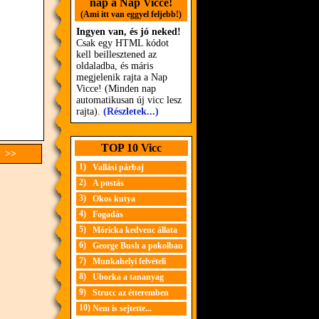
nap a Nap Vicce!
(Ami itt van eggyel feljebb!)
Ingyen van, és jó neked!
Csak egy HTML kódot
kell beillesztened az
oldaladba, és máris
megjelenik rajta a Nap
Vicce! (Minden nap
automatikusan új vicc lesz
rajta).
(Részletek...)
TOP 10 Vicc
c >>
1)
Vallási párbaj
2)
A postás
3)
Okos kutya
4)
Fogadás
5)
Móricka kedvenc állata
6)
George Bush a pokolban
7)
Munkahelyi felvételi
8)
Uborka a tananyag
9)
Strucc az étteremben
10)
Nem is sejtette...