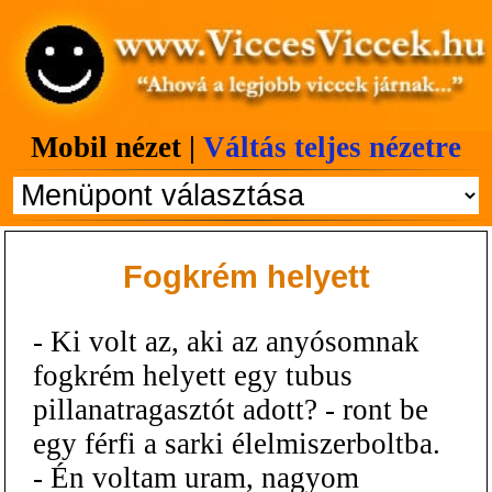
Mobil nézet |
Váltás teljes nézetre
Fogkrém helyett
- Ki volt az, aki az anyósomnak
fogkrém helyett egy tubus
pillanatragasztót adott? - ront be
egy férfi a sarki élelmiszerboltba.
- Én voltam uram, nagyom