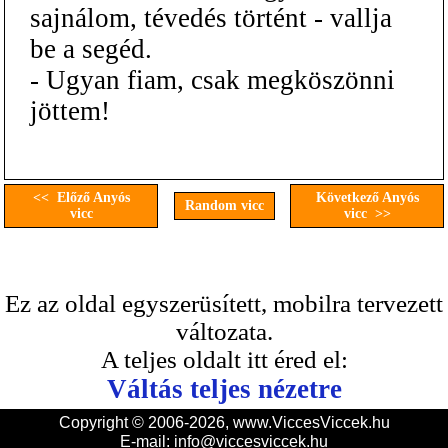
sajnálom, tévedés történt - vallja
be a segéd.
- Ugyan fiam, csak megköszönni
jöttem!
<< Előző Anyós
Következő Anyós
Random vicc
vicc
vicc >>
Ez az oldal egyszerüsített, mobilra tervezett
változata.
A teljes oldalt itt éred el:
Váltás teljes nézetre
Copyright © 2006-2026, www.ViccesViccek.hu
E-mail:
info@viccesviccek.hu