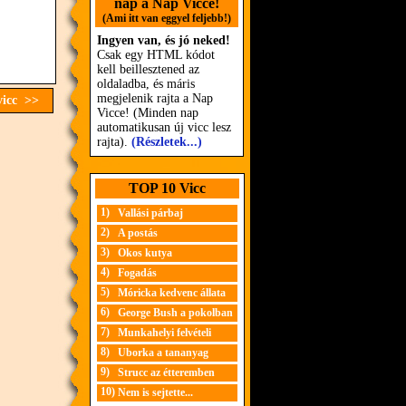
nap a Nap Vicce!
(Ami itt van eggyel feljebb!)
Ingyen van, és jó neked!
Csak egy HTML kódot
kell beillesztened az
oldaladba, és máris
megjelenik rajta a Nap
vicc >>
Vicce! (Minden nap
automatikusan új vicc lesz
rajta).
(Részletek...)
TOP 10 Vicc
1)
Vallási párbaj
2)
A postás
3)
Okos kutya
4)
Fogadás
5)
Móricka kedvenc állata
6)
George Bush a pokolban
7)
Munkahelyi felvételi
8)
Uborka a tananyag
9)
Strucc az étteremben
10)
Nem is sejtette...