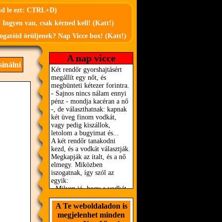
md le ezt: CTRL+D)
 Ingyen van, csak kérned kell! (Katt!)
ogatóid örüljenek? Nap Vicce box! (Katt!)
A nap vicce
sinálni
A Te weboldaladon is
megjelenhet minden