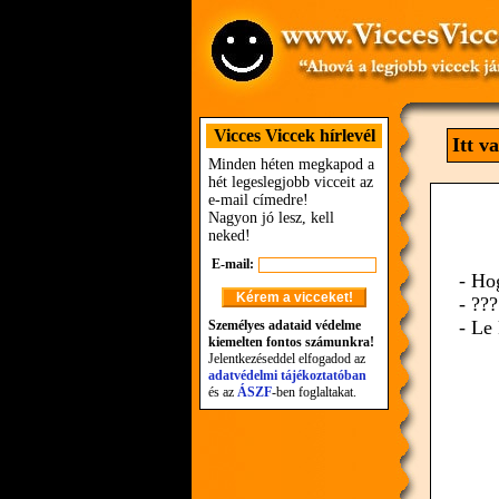
Vicces Viccek hírlevél
Itt v
Minden héten megkapod a
hét legeslegjobb vicceit az
e-mail címedre!
Nagyon jó lesz, kell
neked!
E-mail:
- Ho
- ???
- Le 
Személyes adataid védelme
kiemelten fontos számunkra!
Jelentkezéseddel elfogadod az
adatvédelmi tájékoztatóban
és az
ÁSZF
-ben foglaltakat.