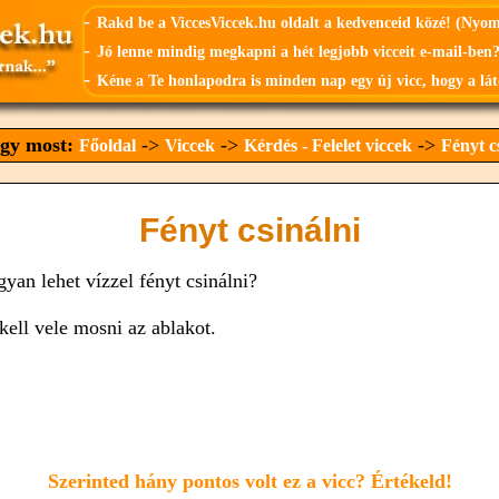
-
Rakd be a ViccesViccek.hu oldalt a kedvenceid közé! (Nyo
-
Jó lenne mindig megkapni a hét legjobb vicceit e-mail-ben?
-
Kéne a Te honlapodra is minden nap egy új vicc, hogy a lát
agy most:
->
->
->
Főoldal
Viccek
Kérdés - Felelet viccek
Fényt c
Fényt csinálni
gyan lehet vízzel fényt csinálni?
kell vele mosni az ablakot.
Szerinted hány pontos volt ez a vicc? Értékeld!