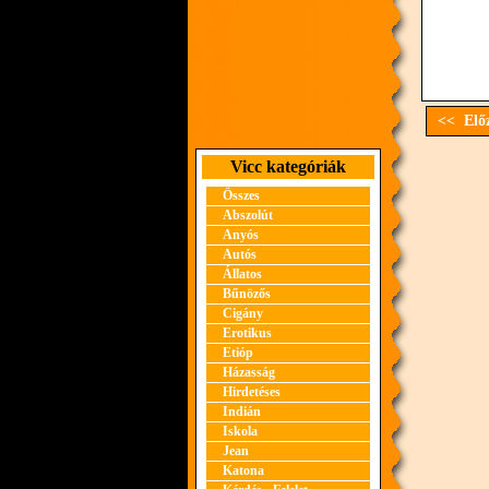
<< Előz
Vicc kategóriák
Összes
Abszolút
Anyós
Autós
Állatos
Bűnözős
Cigány
Erotikus
Etióp
Házasság
Hirdetéses
Indián
Iskola
Jean
Katona