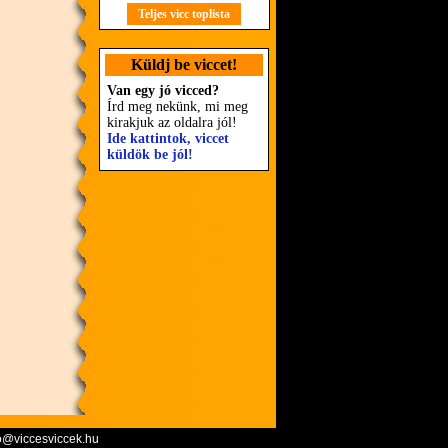
Teljes vicc toplista
Küldj be viccet!
Van egy jó vicced?
Írd meg nekünk, mi meg
kirakjuk az oldalra jól!
Ide kattintok, viccet
küldök be jól!
o@viccesviccek.hu