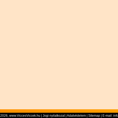
-2026, www.ViccesViccek.hu |
Jogi nyilatkozat
|
Adatvédelem
|
Sitemap
| E-mail:
inf