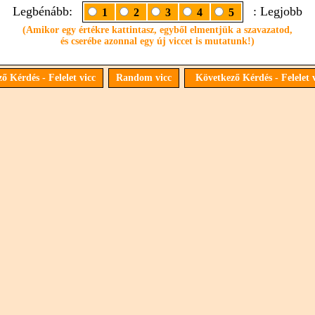
Legbénább:
: Legjobb
1
2
3
4
5
(Amikor egy értékre kattintasz, egyből elmentjük a szavazatod,
és cserébe azonnal egy új viccet is mutatunk!)
ő Kérdés - Felelet vicc
Random vicc
Következő Kérdés - Felelet 