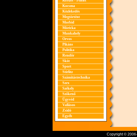
Kérdés - Felelet
Kocsma
Közlekedés
Megtörtént
Morbid
Móricka
Munkahely
Orvos
Pikáns
Politika
Rendőr
Skót
Sport
Stirlitz
Számítástechnika
Szex
Székely
Szőkenő
Ügyvéd
Vallásos
Zsidó
Egyéb
Copyright © 2006