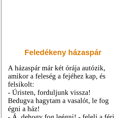
Feledékeny házaspár
A házaspár már két órája autózik,
amikor a feleség a fejéhez kap, és
felsikolt:
- Úristen, forduljunk vissza!
Bedugva hagytam a vasalót, le fog
égni a ház!
- Á, dehogy fog leégni! - feleli a férj.