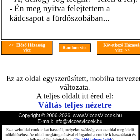
- Én meg nyitva felejtettem a
kádcsapot a fürdőszobában...
<< Előző Házasság
Következő Házassá
Random vicc
vicc
vicc >>
Ez az oldal egyszerüsített, mobilra terveze
változata.
A teljes oldalt itt éred el:
Váltás teljes nézetre
Copyright © 2006-2026, www.ViccesViccek.hu
E-mail:
info@viccesviccek.hu
Ez a weboldal cookie-kat használ, melyekre szükség van az oldal megfelelő
működéséhez. Az oldal meglátogatásával elfogadod a cookie-k használatát és
a felhasználási feltételeket. (
További információk
)