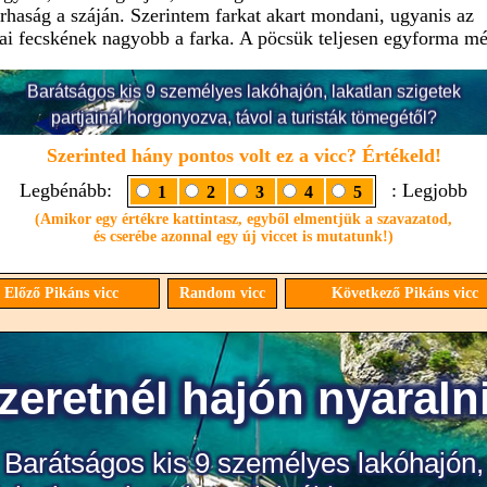
rhaság a száján. Szerintem farkat akart mondani, ugyanis az
kai fecskének nagyobb a farka. A pöcsük teljesen egyforma mé
Szerinted hány pontos volt ez a vicc? Értékeld!
Legbénább:
: Legjobb
1
2
3
4
5
(Amikor egy értékre kattintasz, egyből elmentjük a szavazatod,
és cserébe azonnal egy új viccet is mutatunk!)
Előző Pikáns vicc
Random vicc
Következő Pikáns vicc