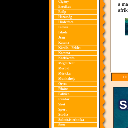
Cigány
a ma
Erotikus
afri
Etióp
Házasság
Hirdetéses
Indián
Iskola
Jean
Katona
Kérdés - Felelet
Kocsma
Közlekedés
Megtörtént
Morbid
Móricka
<< 
Munkahely
Orvos
Pikáns
Politika
Rendőr
Skót
Sport
Stirlitz
Számítástechnika
Szex