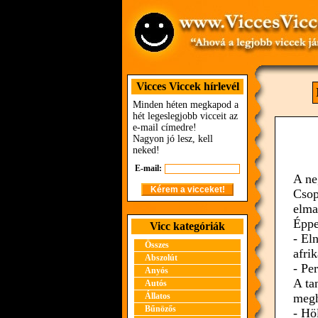
Vicces Viccek hírlevél
Minden héten megkapod a
hét legeslegjobb vicceit az
e-mail címedre!
Nagyon jó lesz, kell
neked!
E-mail:
A ne
Csop
elma
Éppe
Vicc kategóriák
- El
Összes
afri
Abszolút
- Pe
Anyós
A ta
Autós
Állatos
megha
Bűnözős
- Hö