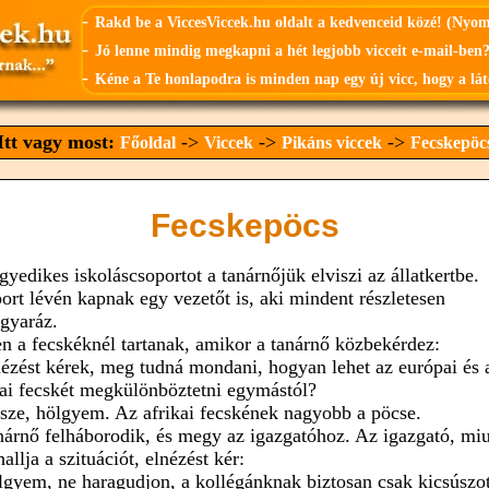
-
Rakd be a ViccesViccek.hu oldalt a kedvenceid közé! (Nyo
-
Jó lenne mindig megkapni a hét legjobb vicceit e-mail-ben?
-
Kéne a Te honlapodra is minden nap egy új vicc, hogy a lát
Itt vagy most:
->
->
->
Főoldal
Viccek
Pikáns viccek
Fecskepöc
Fecskepöcs
gyedikes iskoláscsoportot a tanárnőjük elviszi az állatkertbe.
ort lévén kapnak egy vezetőt is, aki mindent részletesen
gyaráz.
n a fecskéknél tartanak, amikor a tanárnő közbekérdez:
nézést kérek, meg tudná mondani, hogyan lehet az európai és 
kai fecskét megkülönböztetni egymástól?
rsze, hölgyem. Az afrikai fecskének nagyobb a pöcse.
nárnő felháborodik, és megy az igazgatóhoz. Az igazgató, mi
llja a szituációt, elnézést kér:
lgyem, ne haragudjon, a kollégánknak biztosan csak kicsúszot