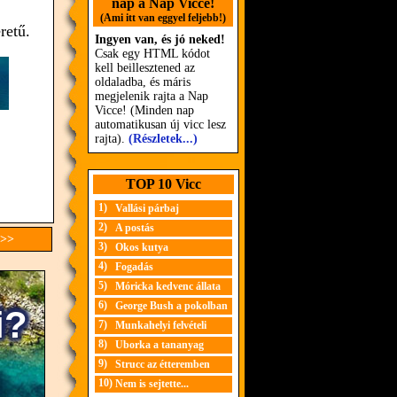
nap a Nap Vicce!
(Ami itt van eggyel feljebb!)
retű.
Ingyen van, és jó neked!
Csak egy HTML kódot
kell beillesztened az
oldaladba, és máris
megjelenik rajta a Nap
Vicce! (Minden nap
automatikusan új vicc lesz
rajta).
(Részletek...)
TOP 10 Vicc
1)
Vallási párbaj
2)
A postás
 >>
3)
Okos kutya
4)
Fogadás
5)
Móricka kedvenc állata
6)
George Bush a pokolban
7)
Munkahelyi felvételi
8)
Uborka a tananyag
9)
Strucc az étteremben
10)
Nem is sejtette...