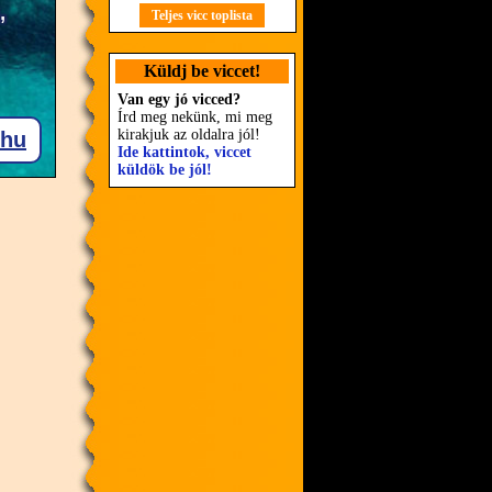
Teljes vicc toplista
Küldj be viccet!
Van egy jó vicced?
Írd meg nekünk, mi meg
kirakjuk az oldalra jól!
Ide kattintok, viccet
küldök be jól!