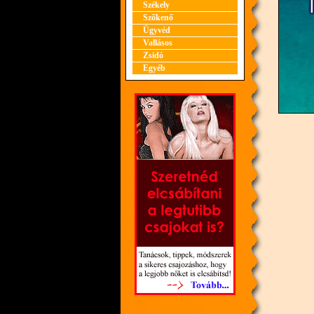
Székely
Szőkenő
Ügyvéd
Vallásos
Zsidó
Egyéb