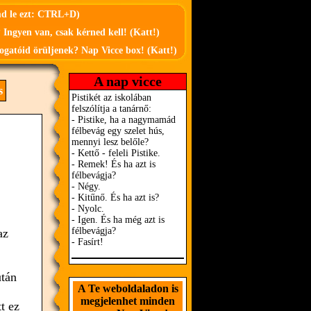
md le ezt: CTRL+D)
 Ingyen van, csak kérned kell! (Katt!)
ogatóid örüljenek? Nap Vicce box! (Katt!)
A nap vicce
s
az
után
A Te weboldaladon is
megjelenhet minden
t ez