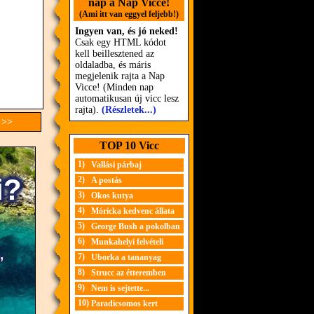
nap a Nap Vicce!
(Ami itt van eggyel feljebb!)
Ingyen van, és jó neked!
Csak egy HTML kódot
kell beillesztened az
oldaladba, és máris
megjelenik rajta a Nap
Vicce! (Minden nap
automatikusan új vicc lesz
rajta).
(Részletek...)
 >>
TOP 10 Vicc
1)
Vallási párbaj
2)
A postás
3)
Okos kutya
4)
Móricka kedvenc állata
5)
George Bush a pokolban
6)
Munkahelyi felvételi
7)
Uborka a tananyag
8)
Strucc az étteremben
9)
Nem is sejtette...
10)
Paradicsomos kert