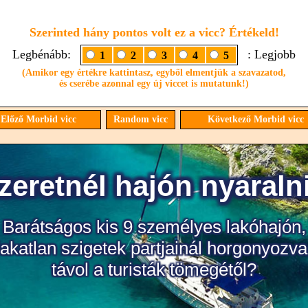
Szerinted hány pontos volt ez a vicc? Értékeld!
Legbénább:
: Legjobb
1
2
3
4
5
(Amikor egy értékre kattintasz, egyből elmentjük a szavazatod,
és cserébe azonnal egy új viccet is mutatunk!)
Előző Morbid vicc
Random vicc
Következő Morbid vicc