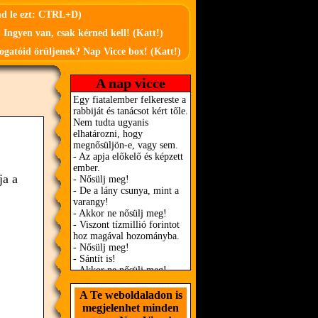
md le ezt: CTRL+D)
 Ingyen van, csak kérned kell! (Katt!)
ogatóid örüljenek? Nap Vicce box! (Katt!)
A nap vicce
ja a
A Te weboldaladon is
megjelenhet minden