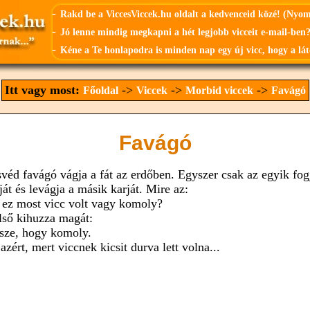
-
Rakd be a ViccesViccek.hu oldalt a kedvenceid közé! (Nyo
-
Jó lenne mindig megkapni a hét legjobb vicceit e-mail-ben?
-
Kéne a Te honlapodra is minden nap egy új vicc, hogy a lát
Itt vagy most:
->
->
->
Főoldal
Viccek
Morbid viccek
Favágó
Favágó
svéd favágó vágja a fát az erdőben. Egyszer csak az egyik fog
ját és levágja a másik karját. Mire az:
, ez most vicc volt vagy komoly?
lső kihuzza magát:
rsze, hogy komoly.
azért, mert viccnek kicsit durva lett volna...