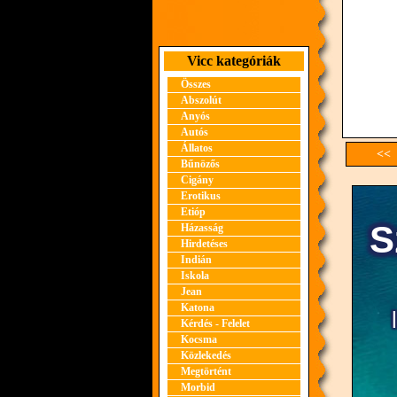
Vicc kategóriák
Összes
Abszolút
Anyós
Autós
Állatos
<< 
Bűnözős
Cigány
Erotikus
Etióp
Házasság
Hirdetéses
Indián
Iskola
Jean
Katona
Kérdés - Felelet
Kocsma
Közlekedés
Megtörtént
Morbid