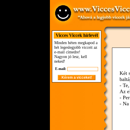
Vicces Viccek hírlevél
Minden héten megkapod a
hét legeslegjobb vicceit az
e-mail címedre!
Nagyon jó lesz, kell
neked!
E-mail:
Két 
baltá
- Te
Az e
- Pe
- Na 