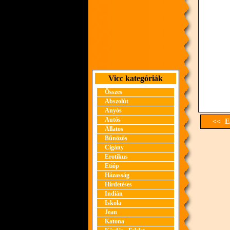
Vicc kategóriák
Összes
Abszolút
Anyós
Autós
<< El
Állatos
Bűnözős
Cigány
Erotikus
Etióp
Házasság
Hirdetéses
Indián
Iskola
Jean
Katona