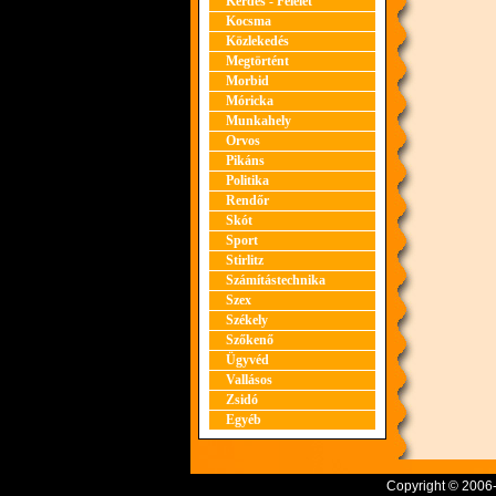
Kérdés - Felelet
Kocsma
Közlekedés
Megtörtént
Morbid
Móricka
Munkahely
Orvos
Pikáns
Politika
Rendőr
Skót
Sport
Stirlitz
Számítástechnika
Szex
Székely
Szőkenő
Ügyvéd
Vallásos
Zsidó
Egyéb
Copyright © 2006