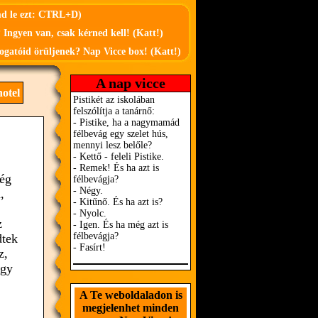
md le ezt: CTRL+D)
 Ingyen van, csak kérned kell! (Katt!)
ogatóid örüljenek? Nap Vicce box! (Katt!)
A nap vicce
otel
lég
,
z
dtek
z,
agy
A Te weboldaladon is
megjelenhet minden