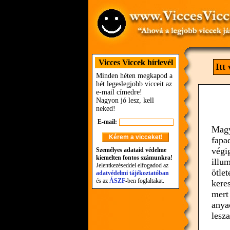
Vicces Viccek hírlevél
Itt
Minden héten megkapod a
hét legeslegjobb vicceit az
e-mail címedre!
Nagyon jó lesz, kell
neked!
E-mail:
Magy
fapa
végig
Személyes adataid védelme
kiemelten fontos számunkra!
illu
Jelentkezéseddel elfogadod az
ötle
adatvédelmi tájékoztatóban
és az
ÁSZF
-ben foglaltakat.
kere
mert
anya
lesza