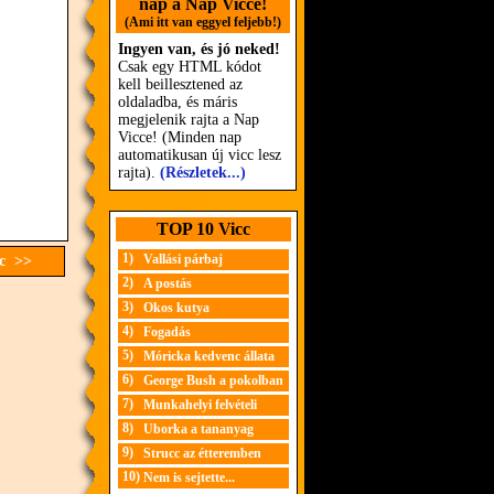
nap a Nap Vicce!
(Ami itt van eggyel feljebb!)
Ingyen van, és jó neked!
Csak egy HTML kódot
kell beillesztened az
oldaladba, és máris
megjelenik rajta a Nap
Vicce! (Minden nap
automatikusan új vicc lesz
rajta).
(Részletek...)
TOP 10 Vicc
1)
Vallási párbaj
cc >>
2)
A postás
3)
Okos kutya
4)
Fogadás
5)
Móricka kedvenc állata
6)
George Bush a pokolban
7)
Munkahelyi felvételi
8)
Uborka a tananyag
9)
Strucc az étteremben
10)
Nem is sejtette...