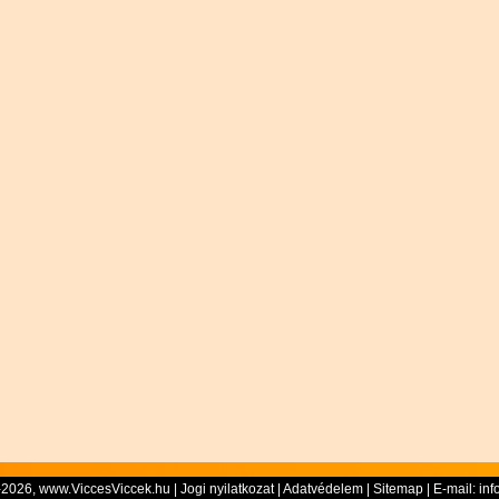
-2026, www.ViccesViccek.hu |
Jogi nyilatkozat
|
Adatvédelem
|
Sitemap
| E-mail:
inf