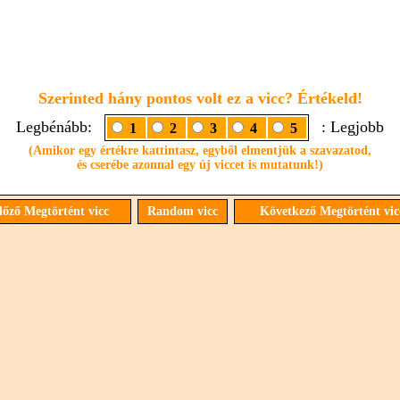
Szerinted hány pontos volt ez a vicc? Értékeld!
Legbénább:
: Legjobb
1
2
3
4
5
(Amikor egy értékre kattintasz, egyből elmentjük a szavazatod,
és cserébe azonnal egy új viccet is mutatunk!)
őző Megtörtént vicc
Random vicc
Következő Megtörtént vi