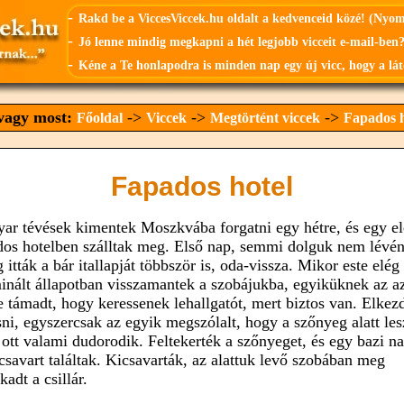
-
Rakd be a ViccesViccek.hu oldalt a kedvenceid közé! (Nyo
-
Jó lenne mindig megkapni a hét legjobb vicceit e-mail-ben?
-
Kéne a Te honlapodra is minden nap egy új vicc, hogy a lát
 vagy most:
->
->
->
Főoldal
Viccek
Megtörtént viccek
Fapados h
Fapados hotel
ar tévések kimentek Moszkvába forgatni egy hétre, és egy e
dos hotelben szálltak meg. Első nap, semmi dolguk nem lévén
 itták a bár itallapját többször is, oda-vissza. Mikor este elég
minált állapotban visszamantek a szobájukba, egyiküknek az a
te támadt, hogy keressenek lehallgatót, mert biztos van. Elkez
sni, egyszercsak az egyik megszólalt, hogy a szőnyeg alatt les
 ott valami dudorodik. Feltekerték a szőnyeget, és egy bazi n
csavart találtak. Kicsavarták, az alattuk levő szobában meg
kadt a csillár.