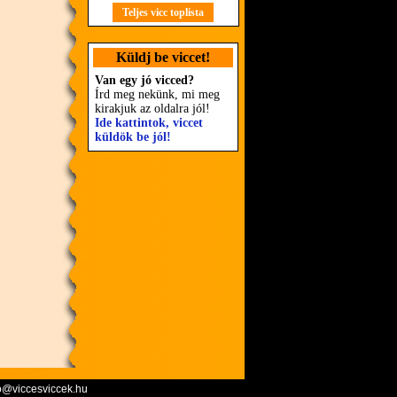
Teljes vicc toplista
Küldj be viccet!
Van egy jó vicced?
Írd meg nekünk, mi meg
kirakjuk az oldalra jól!
Ide kattintok, viccet
küldök be jól!
o@viccesviccek.hu